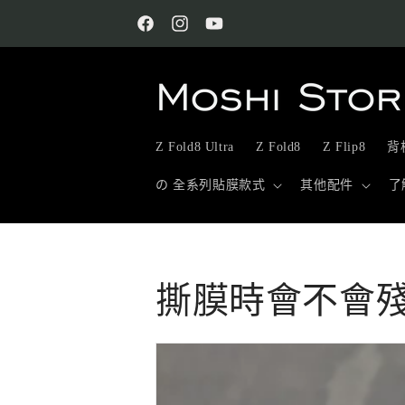
跳至內
容
Facebook
Instagram
YouTube
Z Fold8 Ultra
Z Fold8
Z Flip8
背板
の 全系列貼膜款式
其他配件
了
撕膜時會不會