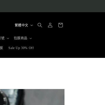
購
語
登
物
繁體中文
入
言
車
型號
包膜商品
膜
Sale Up 30% Off