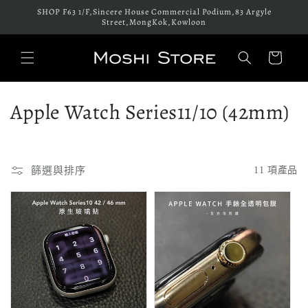
跳至內
SHOP F63 1/F,Sincere House Commercial Podium,83 Argyle
容
Street,MongKok,Kowloon
購
物
車
商
Apple Watch Series11/10 (42mm)
品
系
篩選與排序
11 項產品
列
: