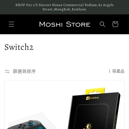
跳至內
SHOP F63 1/F,Sincere House Commercial Podium,83 Argyle
容
Street,MongKok,Kowloon
購
物
車
商
Switch2
品
系
篩選與排序
1 項產品
列
: