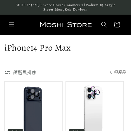
跳至內
SHOP F63 1/F,Sincere House Commercial Podium,83 Argyle
容
Street,MongKok,Kowloon
購
物
車
商
iPhone14 Pro Max
品
系
篩選與排序
6 項產品
列
: