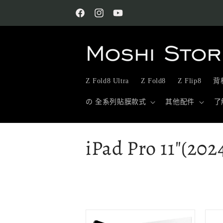
跳至內
容
Facebook
Instagram
YouTube
Z Fold8 Ultra
Z Fold8
Z Flip8
背板
の 全系列貼膜款式
其他配件
了
商
iPad Pro 11"(202
品
系