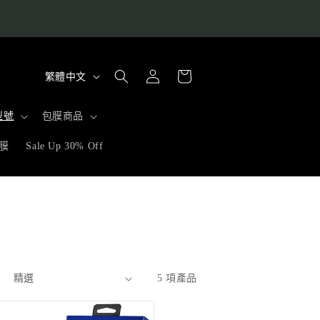
購
語
登
物
繁體中文
入
言
車
型號
包膜商品
膜
Sale Up 30% Off
5 項產品