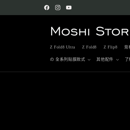
跳至內
容
Facebook
Instagram
YouTube
Z Fold8 Ultra
Z Fold8
Z Flip8
背板
の 全系列貼膜款式
其他配件
了