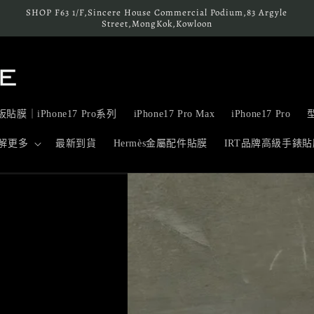
SHOP F63 1/F,Sincere House Commercial Podium,83 Argyle
Street,MongKok,Kowloon
貼膜｜iPhone17 Pro系列
iPhone17 Pro Max
iPhone17 Pro
解更多
最新到貨
Hermès金屬配件貼膜
IRT品牌高級手錶貼