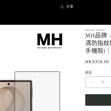
保
保
分享
護
護
貼
貼
(2
(2
顆/
顆/
MOSHI STORE
MH品牌 
組)
組)
|
|
清防指紋
Z
Z
手機殻)｜Z
Fold8
Fold8
數
數
定
HK$358.00
量
量
價
減
增
數量
少
加
MH
品
牌
-
全