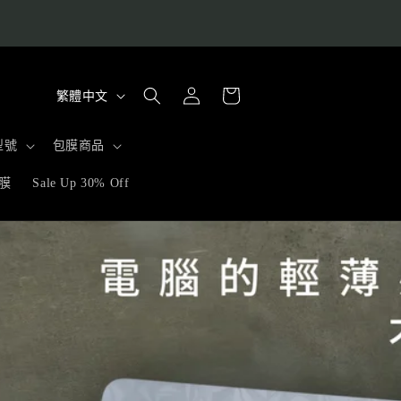
購
語
登
物
繁體中文
入
言
車
型號
包膜商品
膜
Sale Up 30% Off