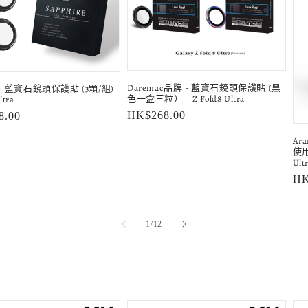
Daremac品牌 - 藍寶石鏡頭保護貼 (黑
- 藍寶石鏡頭保護貼 (3顆/組) |
色一盒三粒）｜Z Fold8 Ultra
ltra
定
HK$268.00
8.00
價
Ar
使用
Ult
定
HK
價
/
1
/
12