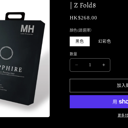
| Z Fold8
定
HK$268.00
價
顏色(請選擇）
黑色
幻彩色
數量
MH
MH
品
品
牌
牌
加入
-
-
藍
藍
寶
寶
石
石
更多
鏡
鏡
頭
頭