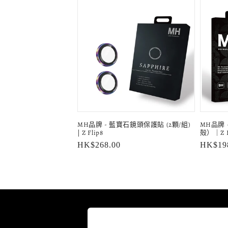
MH品牌
MH品牌 - 藍寶石鏡頭保護貼 (2顆/組)
殻）｜Z F
| Z Flip8
定
HK$19
定
HK$268.00
價
價
略過產
品資訊