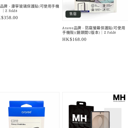
H品牌 - 康寧玻璃保護貼(可使用手機
｜Z Fold8
售罄
$358.00
Araree品牌 - 防窺螢幕保護貼(可使用
手機殻)(鏡頭開U版本)｜Z Fold8
定
HK$168.00
價