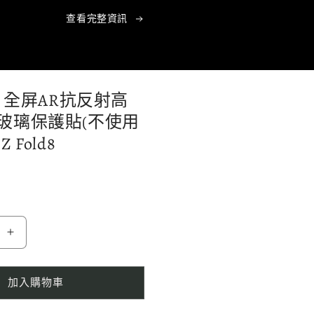
查看完整資訊
- 全屏AR抗反射高
玻璃保護貼(不使用
 Fold8
MH
品
牌
加入購物車
-
全