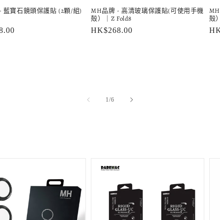
MH品牌 - 高清玻璃保護貼(可使用手機
M
- 藍寶石鏡頭保護貼 (2顆/組)
殻）｜Z Fold8
殻）
定
HK$268.00
定
HK
8.00
價
價
/
1
/
6