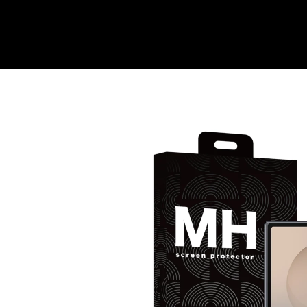
動
視
窗
中
開
啟
多
略過產
媒
品資訊
體
檔
案
1