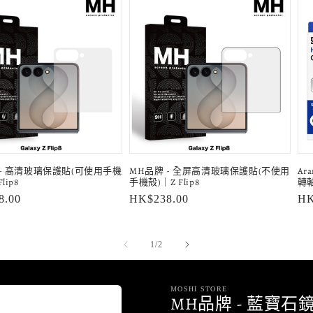
 - 高清玻璃保護貼(可使用手機
MH品牌 - 全屏高清玻璃保護貼(不使用
Ara
lip8
手機殻)｜Z Flip8
轉軸
8.00
定
HK$238.00
定
HK
價
價
/
1
/
2
MOSHI STORE
MH品牌 - 藍寶石鏡