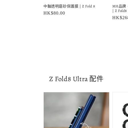
中軸透明磨砂保護膜 | Z Fold 8
MH品牌 
| Z Fold8
定
HK$80.00
定
HK$26
價
價
Z Fold8 Ultra 配件