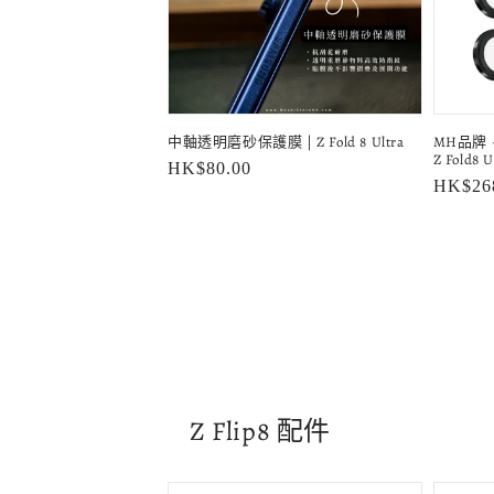
中軸透明磨砂保護膜 | Z Fold 8 Ultra
MH品牌 
Z Fold8 U
定
HK$80.00
定
HK$26
價
價
Z Flip8 配件