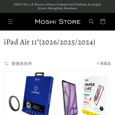
跳至內
SHOP F63 1/F,Sincere House Commercial Podium,83 Argyle
容
Street,MongKok,Kowloon
購
物
車
商
iPad Air 11"(2026/2025/2024)
品
系
篩選與排序
4 項產品
列
: