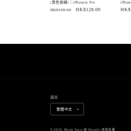
(黑色掛繩)｜iPhone15 Pro
iPho
定
售
HK$128.00
定
HK$
HK$198.00
價
價
價
語言
繁體中文
© 2026,
Moshi Store
由 Shopify 技術支援