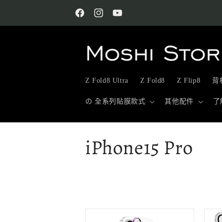
跳至內
容
Facebook
Instagram
YouTube
Z Fold8 Ultra
Z Fold8
Z Flip8
背板
の 全系列貼膜款式
其他配件
了
商
iPhone15 Pro
品
系