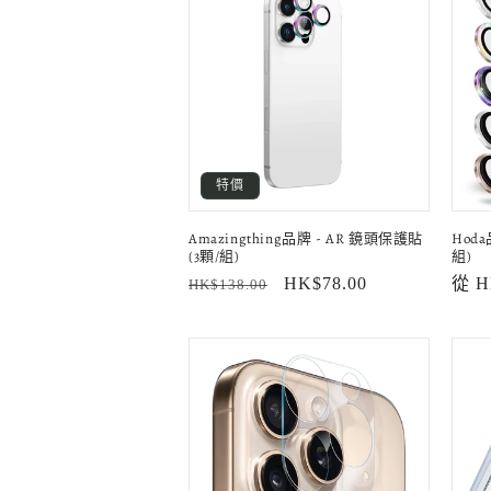
列
:
特價
Amazingthing品牌 - AR 鏡頭保護貼
Hod
(3顆/組)
組)
定
售
HK$78.00
定
從 H
HK$138.00
價
價
價