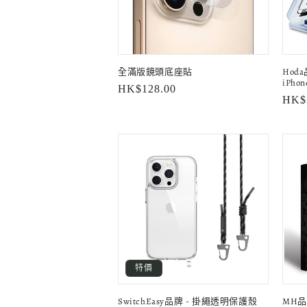
全滿版鏡頭底座貼
Hod
iPhon
定
HK$128.00
定
HK$
價
價
特價
SwitchEasy品牌 - 掛繩透明保護殼
MH品