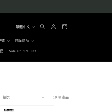
購
語
登
物
繁體中文
入
言
車
型號
包膜商品
膜
Sale Up 30% Off
10 項產品