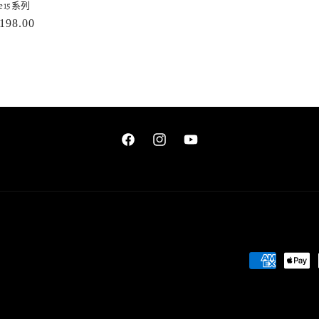
ne15系列
198.00
Facebook
Instagram
YouTube
付
款
方