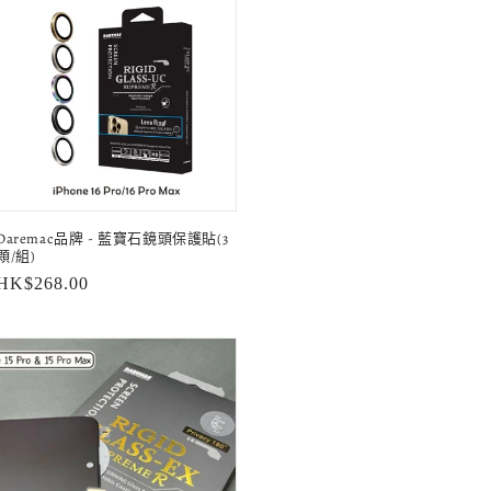
Daremac品牌 - 藍寶石鏡頭保護貼(3
顆/組)
定
HK$268.00
價