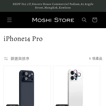
跳至內
SHOP F63 1/F,Sincere House Commercial Podium,83 Argyle
容
Street,MongKok,Kowloon
購
物
車
商
iPhone14 Pro
品
系
篩選與排序
6 項產品
列
: