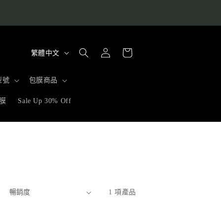
購
語
登
物
繁體中文
入
言
車
型號
包膜商品
膜
Sale Up 30% Off
1 項產品