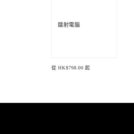
列
:
鐳射電腦
定
從 HK$798.00 起
價