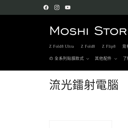
跳至內
容
Facebook
Instagram
YouTube
Z Fold8 Ultra
Z Fold8
Z Flip8
背板
の 全系列貼膜款式
其他配件
了
商
流光鐳射電腦
品
系