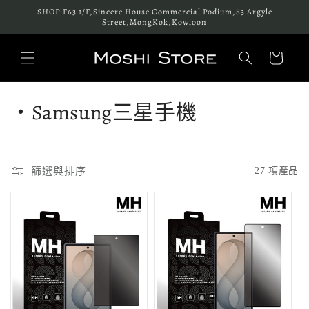
跳至內
SHOP F63 1/F,Sincere House Commercial Podium,83 Argyle
容
Street,MongKok,Kowloon
購
物
車
商
・Samsung三星手機
品
系
篩選與排序
27 項產品
列
: