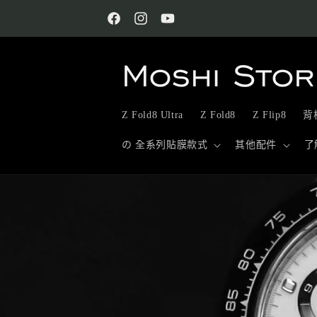
跳至內
容
Facebook
Instagram
YouTube
Z Fold8 Ultra
Z Fold8
Z Flip8
背板
の 全系列貼膜款式
其他配件
了