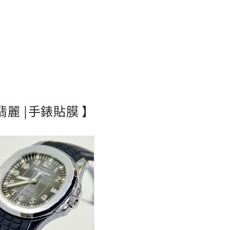
百達翡麗 |手錶貼膜 】