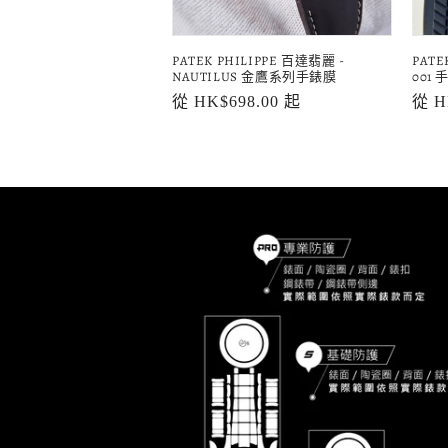
PATEK PHILIPPE 百達翡麗 -
PATE
NAUTILUS 金鷹系列手錶膜
001
定
從 HK$698.00 起
定
從 H
價
價