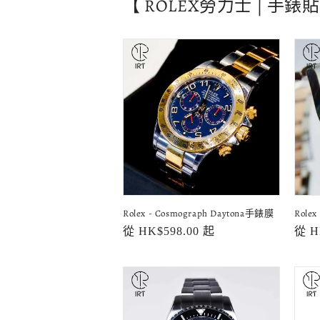
【 ROLEX勞力士 | 手錶
Rolex - Cosmograph Daytona手錶膜
Role
定
從 HK$598.00 起
定
從 H
價
價