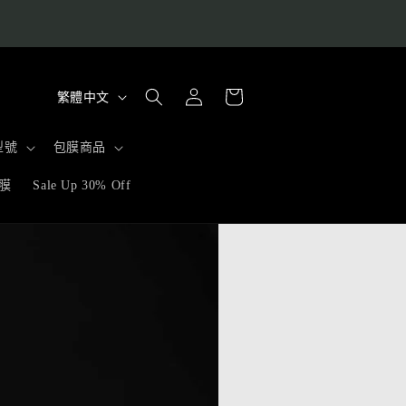
購
語
登
物
繁體中文
入
言
車
型號
包膜商品
膜
Sale Up 30% Off