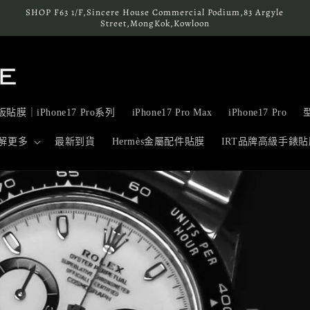
SHOP F63 1/F,Sincere House Commercial Podium,83 Argyle
Street,MongKok,Kowloon
貼膜｜iPhone17 Pro系列
iPhone17 Pro Max
iPhone17 Pro
解更多
最新到貨
Hermès金屬配件貼膜
IRT品牌高級手錶貼