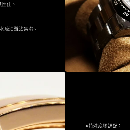
展性佳。
凝水疏油難沾易潔。
●特殊底膠調配：