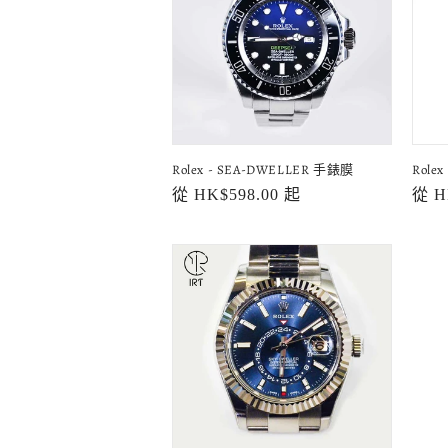
Rolex - SEA-DWELLER 手錶膜
Role
定
從 HK$598.00 起
定
從 H
價
價