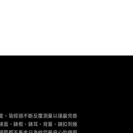
度，皆經過不斷反覆測量以達最完善
錶面、錶框、錶耳、背蓋、錶扣到幾
細節都不馬虎只為給您最安心的使用