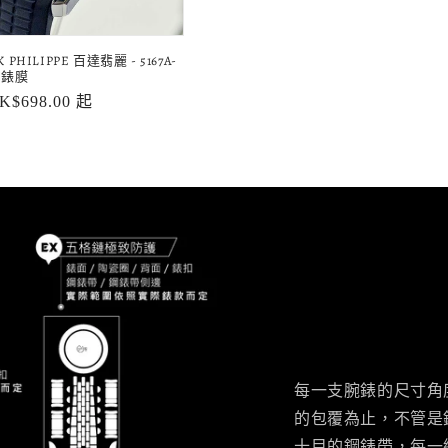
K PHILIPPE 百達翡麗 - 5167A-
 手錶膜
K$698.00 起
每一支腕錶的尺寸角
的包覆為止，不管是
十目的鋼錶帶，每一