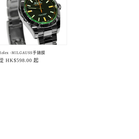
Rolex -MILGAUSS手錶膜
定
從 HK$598.00 起
價