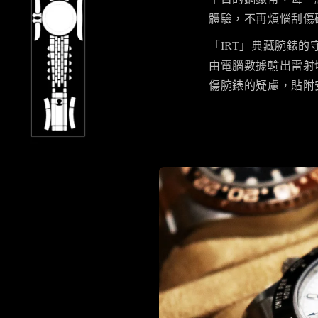
體驗，不再煩惱刮傷
「IRT」典藏腕錶
由電腦數據輸出雷射
傷腕錶的疑慮，貼附