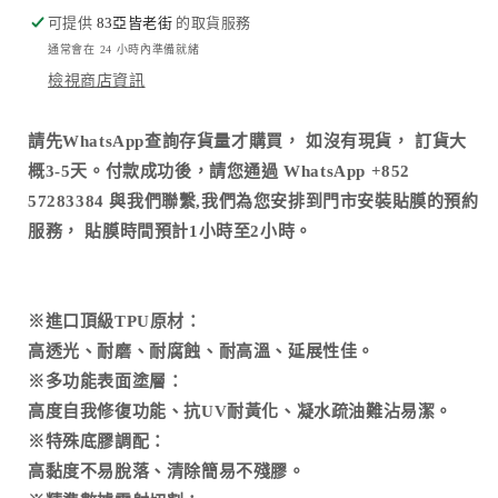
膜
膜
可提供
83亞皆老街
的取貨服務
數
數
通常會在 24 小時內準備就緒
量
量
檢視商店資訊
減
增
少
加
請先WhatsApp查詢存貨量才購買， 如沒有現貨， 訂貨大
概3-5天。付款成功後，請您通過 WhatsApp +852
57283384 與我們聯繫,我們為您安排到門市安裝貼膜的預約
服務， 貼膜時間預計1小時至2小時。
※進口頂級TPU原材：
高透光、耐磨、耐腐蝕、耐高溫、延展性佳。
※多功能表面塗層：
高度自我修復功能、抗UV耐黃化、凝水疏油難沾易潔。
※特殊底膠調配：
高黏度不易脫落、清除簡易不殘膠。