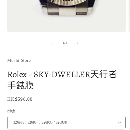
在
互
/
1
/
8
動
視
窗
Moshi Store
中
開
Rolex - SKY-DWELLER天行者
啟
多
手錶膜
媒
體
檔
定
HK$598.00
案
1
價
型號