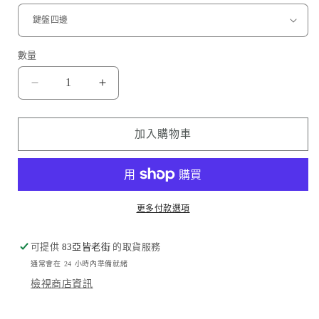
數量
不
不
鏽
鏽
鋼
鋼
加入購物車
拉
拉
絲
絲
Stainless
Stainless
Steel
Steel
更多付款選項
Brushed
Brushed
Finish
Finish
數
數
可提供
83亞皆老街
的取貨服務
量
量
通常會在 24 小時內準備就緒
減
增
檢視商店資訊
少
加