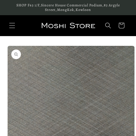
跳至內
SHOP F63 1/F,Sincere House Commercial Podium,83 Argyle
容
Street,MongKok,Kowloon
購
物
車
略過產
品資訊