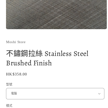
在
互
動
Moshi Store
視
窗
不鏽鋼拉絲 Stainless Steel
中
開
Brushed Finish
啟
多
媒
定
HK$358.00
體
價
檔
型號
案
1
樣式