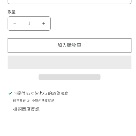
數量
休
休
閒
閒
小
小
加入購物車
貓
貓
Lazy
Lazy
Little
Little
Cat
Cat
數
數
量
量
可提供
減
83亞皆老街
增
的取貨服務
通常會在 24 小時內準備就緒
少
加
檢視商店資訊