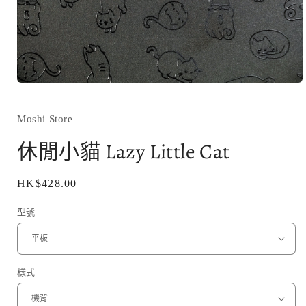
在
互
動
Moshi Store
視
窗
休閒小貓 Lazy Little Cat
中
開
啟
定
HK$428.00
多
價
媒
型號
體
檔
案
1
樣式