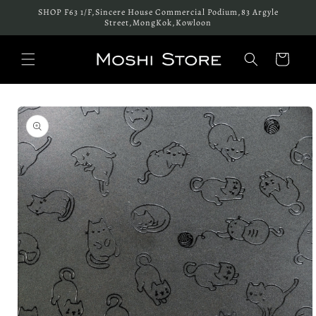
跳至內
SHOP F63 1/F,Sincere House Commercial Podium,83 Argyle
容
Street,MongKok,Kowloon
購
物
車
略過產
品資訊