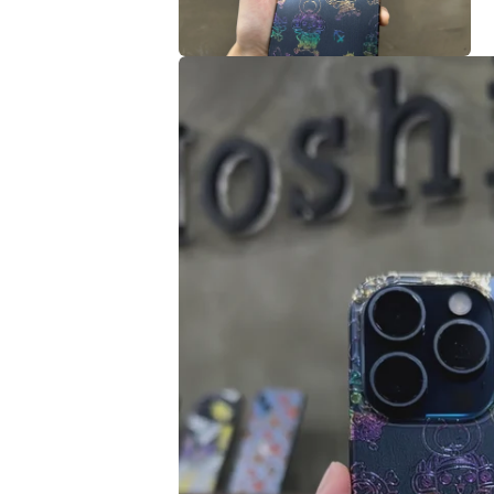
多
媒
體
在
檔
互
案
動
2
視
窗
中
開
啟
多
媒
體
檔
案
4