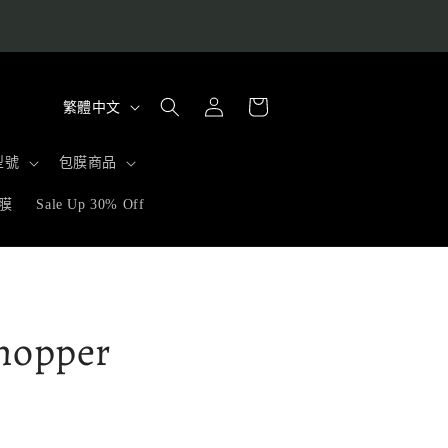
購
語
登
物
繁體中文
入
言
車
型號
包膜商品
膜
Sale Up 30% Off
opper