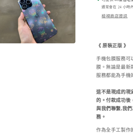
通常會在 24 小
檢視商店資訊
《
原裝正版
》
在
互
動
手機包膜服務可
視
膜。無論是最新
窗
中
服務都能為手機
開
啟
多
這不是現成的現
媒
的。付款成功後，請您
體
檔
與我們聯繫,我
案
務。
作為全手工製作