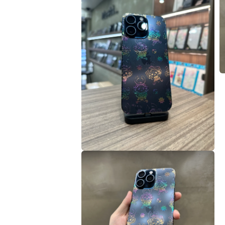
視
窗
中
開
啟
多
媒
體
檔
案
1
在
互
動
視
窗
3
中
開
啟