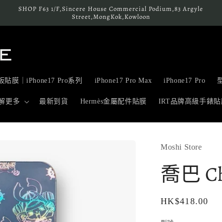
SHOP F63 1/F,Sincere House Commercial Podium,83 Argyle
Street,MongKok,Kowloon
貼膜｜iPhone17 Pro系列
iPhone17 Pro Max
iPhone17 Pro
解更多
最新到貨
Hermès金屬配件貼膜
IRT品牌高級手錶貼
Moshi Store
喬巴 Ch
定
HK$418.00
價