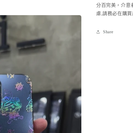
分百完美，介意
慮
,
請務必在購買
Share