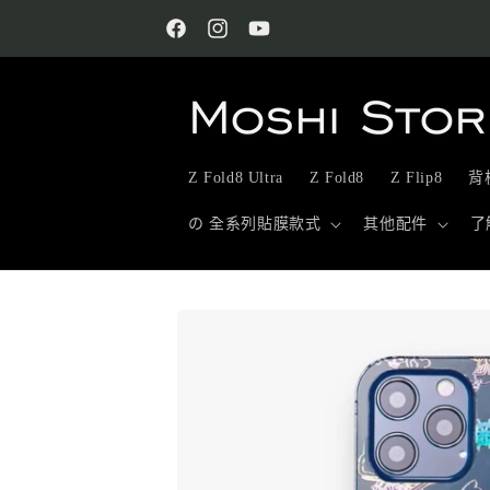
跳至內
容
Facebook
Instagram
YouTube
Z Fold8 Ultra
Z Fold8
Z Flip8
背板
の 全系列貼膜款式
其他配件
了
略過產
品資訊