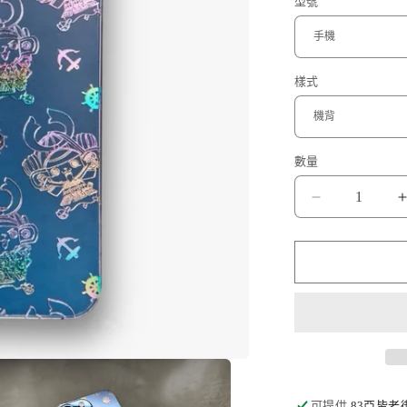
型號
樣式
數量
喬
巴
Chopper
數
量
減
少
可提供
83亞皆老