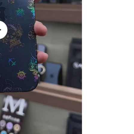
播
放
影
片