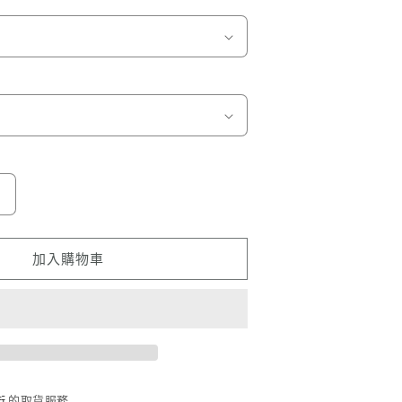
喬
巴
Chopper
加入購物車
數
量
增
加
街
的取貨服務