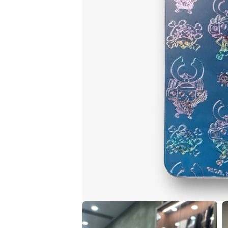
在
互
動