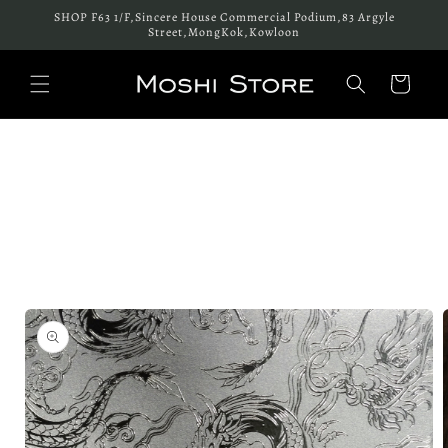
跳至內
SHOP F63 1/F,Sincere House Commercial Podium,83 Argyle
容
Street,MongKok,Kowloon
購
物
車
略過產
品資訊