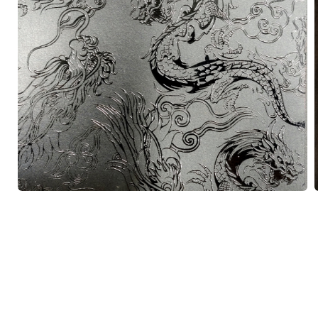
在
互
動
視
窗
中
開
啟
多