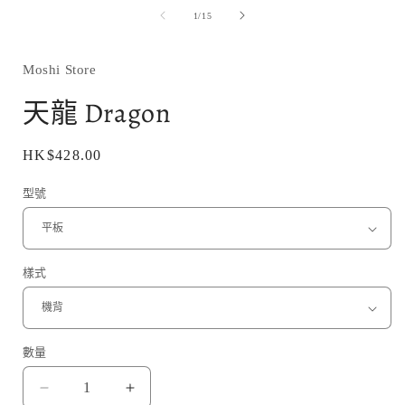
媒
/
1
/
15
體
檔
案
1
Moshi Store
天龍 Dragon
定
HK$428.00
價
型號
樣式
數量
天
天