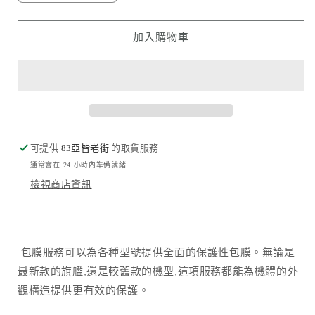
龍
龍
Dragon
Dragon
加入購物車
數
數
量
量
減
增
少
加
可提供
83亞皆老街
的取貨服務
通常會在 24 小時內準備就緒
檢視商店資訊
包膜服務可以為各種型號提供全面的保護性包膜。無論是
最新款的旗艦,還是較舊款的機型,這項服務都能為機體的外
觀構造提供更有效的保護。