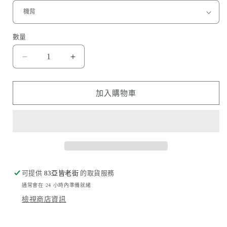
數量
太
太
空
空
人
人
加入購物車
蠟
蠟
筆
筆
小
小
新
新
數
數
量
量
可提供
83亞皆老街
的取貨服務
減
增
通常會在 24 小時內準備就緒
少
加
檢視商店資訊