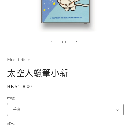
在
互
/
1
/
5
動
視
窗
Moshi Store
中
開
太空人蠟筆小新
啟
多
媒
定
HK$418.00
體
價
檔
型號
案
1
樣式