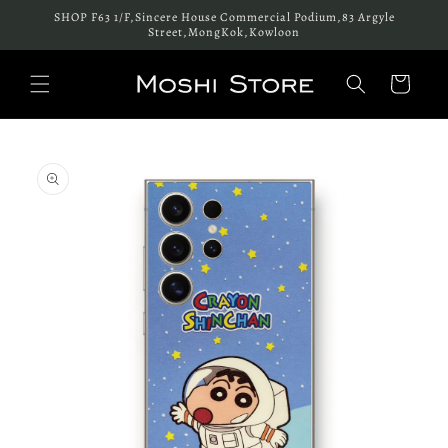
跳至內
SHOP F63 1/F,Sincere House Commercial Podium,83 Argyle
容
Street,MongKok,Kowloon
購
物
車
略過產
品資訊