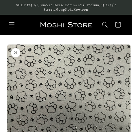
跳至內
SHOP F63 1/F,Sincere House Commercial Podium,83 Argyle
容
Street,MongKok,Kowloon
購
物
車
略過產
品資訊