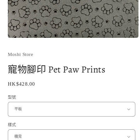
在
互
動
Moshi Store
視
窗
寵物腳印 Pet Paw Prints
中
開
啟
定
HK$428.00
多
價
媒
型號
體
檔
案
1
樣式