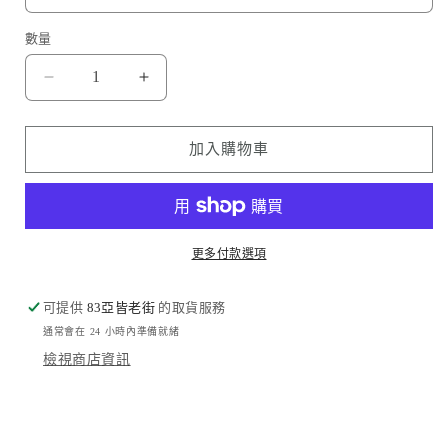
數量
寵
寵
物
物
腳
腳
加入購物車
印
印
Pet
Pet
Paw
Paw
Prints
Prints
更多付款選項
數
數
量
量
可提供
減
83亞皆老街
增
的取貨服務
通常會在 24 小時內準備就緒
少
加
檢視商店資訊