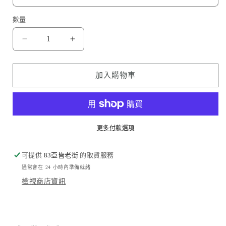
數量
布
布
甸
甸
狗
狗
加入購物車
Pompompurin
Pompompurin
數
數
量
量
減
增
更多付款選項
少
加
可提供
83亞皆老街
的取貨服務
通常會在 24 小時內準備就緒
檢視商店資訊