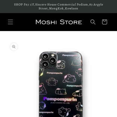
跳至內
SHOP F63 1/F,Sincere House Commercial Podium,83 Argyle
容
Street,MongKok,Kowloon
購
物
車
略過產
品資訊