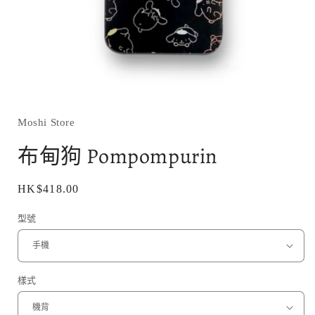
在
互
動
Moshi Store
視
窗
布甸狗 Pompompurin
中
開
啟
定
HK$418.00
多
價
媒
型號
體
檔
案
1
樣式