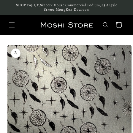
跳至內
SHOP F63 1/F,Sincere House Commercial Podium,83 Argyle
容
Street,MongKok,Kowloon
購
物
車
略過產
品資訊