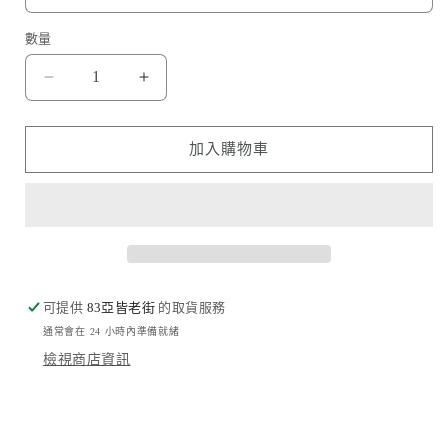
數量
捕
捕
夢
夢
網
網
加入購物車
Dreamcatcher
Dreamcatcher
數
數
量
量
減
增
少
加
可提供
83亞皆老街
的取貨服務
通常會在 24 小時內準備就緒
檢視商店資訊