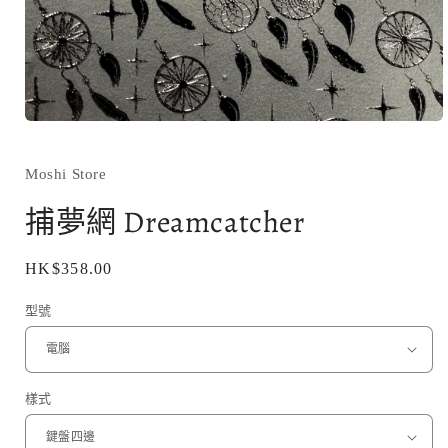
在
互
動
Moshi Store
視
窗
捕夢網 Dreamcatcher
中
開
啟
定
HK$358.00
多
價
媒
型號
體
檔
案
1
樣式