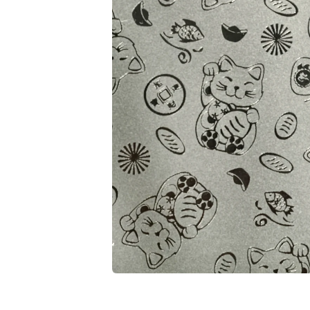
在
互
動