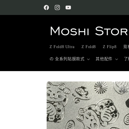
跳至內
容
Facebook
Instagram
YouTube
Z Fold8 Ultra
Z Fold8
Z Flip8
背板
の 全系列貼膜款式
其他配件
了
略過產
品資訊