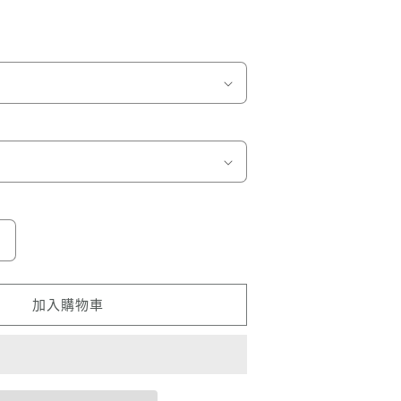
日
本
招
加入購物車
財
貓
Japanese
Lucky