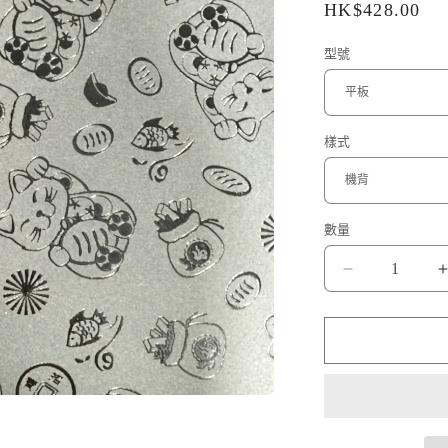
定
HK$428.00
價
型號
樣式
數量
日
本
招
財
貓
Japanese
Lucky