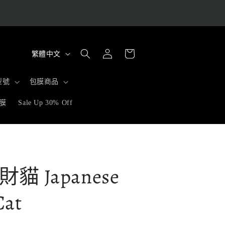
購
語
登
物
繁體中文
入
言
車
型號
包膜商品
膜
Sale Up 30% Off
貓 Japanese
Cat