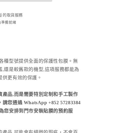
Cat
數
街
量
的取貨服務
時內準備就緒
增
加
各種型號提供全面的保護性包膜。無
艦,還是較舊款的機型,這項服務都能為
提供更有效的保護。
貨產品,而是需要特別定制和手工製作
通過 WhatsApp +852 57283384
們為您安排到門市安裝貼膜的預約服
的產品
,
可能會有細微的瑕疵，不會百