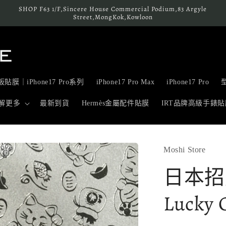
SHOP F63 1/F,Sincere House Commercial Podium,83 Argyle
Street,MongKok,Kowloon
貼膜｜iPhone17 Pro系列
iPhone17 Pro Max
iPhone17 Pro
解更多
最新到貨
Hermès金屬配件貼膜
IRT品牌高級手錶貼
Moshi Store
日本招財
Lucky 