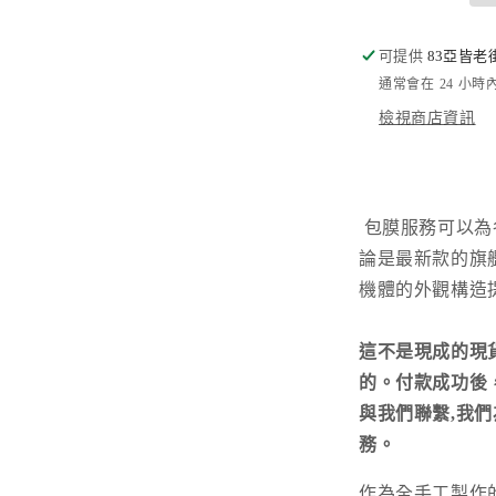
Cat
數
可提供
量
83亞皆老
通常會在 24 小
減
少
檢視商店資訊
包膜服務可以為
論是最新款的旗
機體的外觀構造
這不是現成的現
的。付款成功後，請您
與我們聯繫,我
務。
作為全手工製作