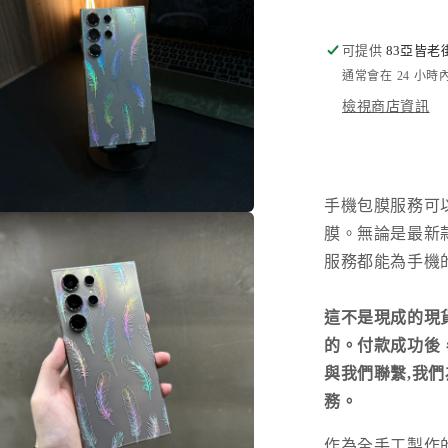
量
減
可提供
83亞皆老
少
通常會在 24 小
檢視商店資訊
手機包膜服務可
在
膜。無論是最新
互
動
服務都能為手機
視
窗
中
這不是現成的現
開
的。付款成功後，請您
啟
與我們聯繫,我
多
媒
務。
體
檔
作為全手工製作