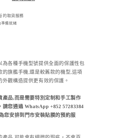
量
增
街
的取貨服務
加
時內準備就緒
以為各種手機型號提供全面的保護性包
款的旗艦手機,還是較舊款的機型,這項
的外觀構造提供更有效的保護。
貨產品,而是需要特別定制和手工製作
通過 WhatsApp +852 57283384
們為您安排到門市安裝貼膜的預約服
的產品
,
可能會有細微的瑕疵，不會百