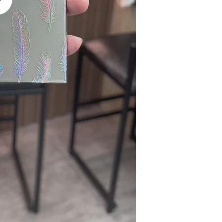
播
放
影
片