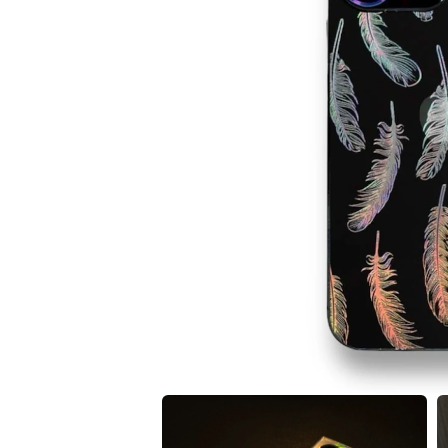
在
互
動