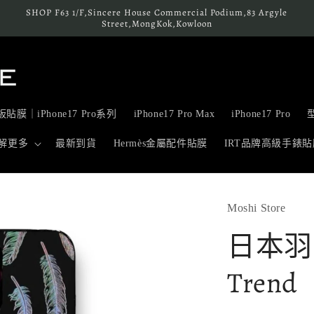
SHOP F63 1/F,Sincere House Commercial Podium,83 Argyle
Street,MongKok,Kowloon
貼膜｜iPhone17 Pro系列
iPhone17 Pro Max
iPhone17 Pro
解更多
最新到貨
Hermès金屬配件貼膜
IRT品牌高級手錶貼
Moshi Store
日本羽毛 
Trend