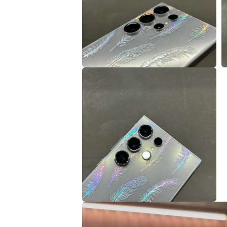
多
媒
體
檔
案
6
在
互
動
7
視
窗
中
開
啟
多
媒
體
檔
案
8
9
在
互
動