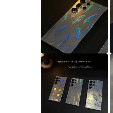
視
窗
中
開
啟
多
媒
體
檔
案
1
在
互
動
視
窗
中
開
啟
多
媒
體
檔