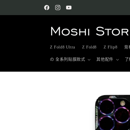
跳至內
容
Facebook
Instagram
YouTube
Z Fold8 Ultra
Z Fold8
Z Flip8
背板
の 全系列貼膜款式
其他配件
了
略過產
品資訊