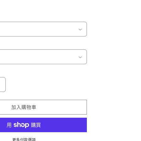
日
本
羽
加入購物車
毛
Feather
Trend
數
更多付款選項