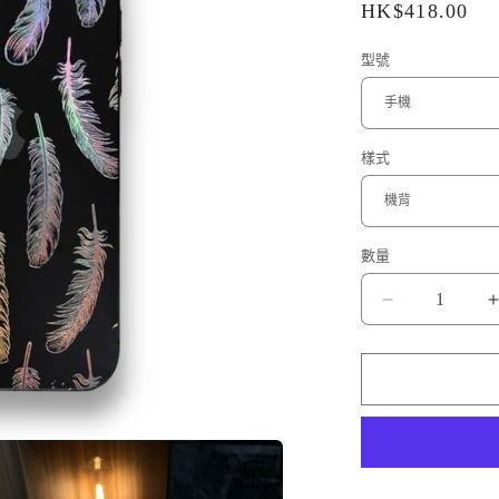
定
HK$418.00
價
型號
樣式
數量
日
本
羽
毛
Feather
Trend
數