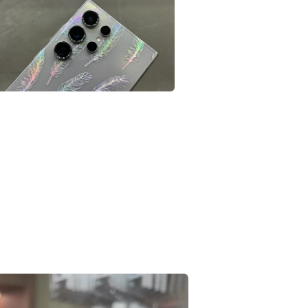
視
窗
中
開
啟
多
媒
體
在
檔
互
案
動
視
窗
中
開
啟
多
媒
體
檔
案