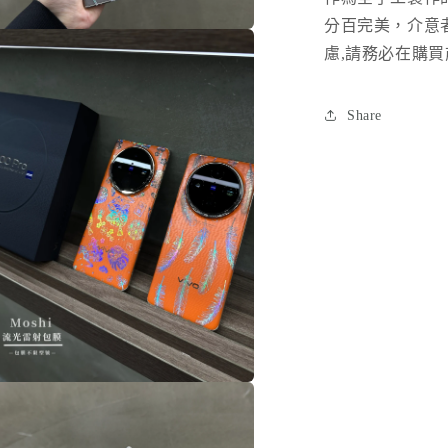
案
分百完美，介意
在
慮
,
請務必在購買
互
動
視
窗
Share
中
開
啟
多
媒
體
檔
案
在
互
動