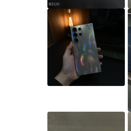
案
2
3
在
互
動
視
窗
中
開
啟
多
媒
體
檔
案
4
5
在
互
動
視
窗
中
開
啟