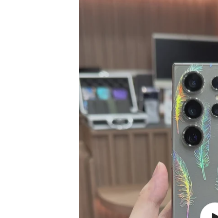
視
窗
中
開
啟
多
媒
體
檔
案
10