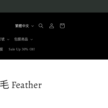
購
語
登
物
繁體中文
入
言
車
型號
包膜商品
膜
Sale Up 30% Off
Feather