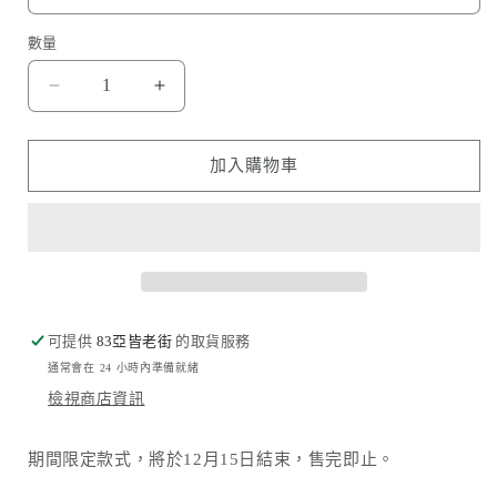
數量
波
波
濤
濤
海
海
加入購物車
浪
浪
Tossed
Tossed
sea
sea
waves
waves
數
數
量
量
可提供
減
83亞皆老街
增
的取貨服務
通常會在 24 小時內準備就緒
少
加
檢視商店資訊
期間限定款式，將於12月15日結束，售完即止。