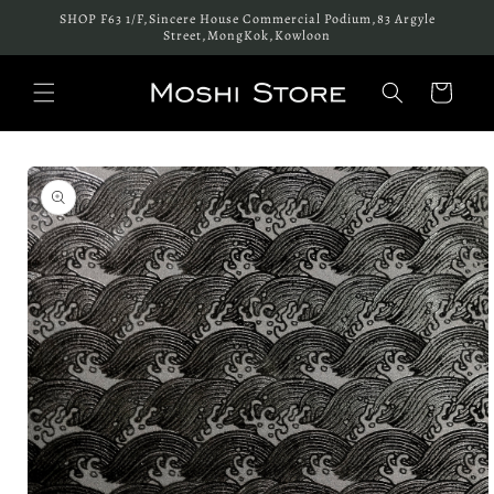
跳至內
SHOP F63 1/F,Sincere House Commercial Podium,83 Argyle
容
Street,MongKok,Kowloon
購
物
車
略過產
品資訊