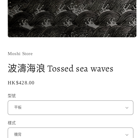
在
互
動
Moshi Store
視
窗
波濤海浪 Tossed sea waves
中
開
啟
定
HK$428.00
多
價
媒
型號
體
檔
案
1
樣式