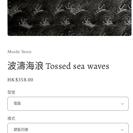
在
互
動
Moshi Store
視
窗
波濤海浪 Tossed sea waves
中
開
啟
定
HK$358.00
多
價
媒
型號
體
檔
案
1
樣式