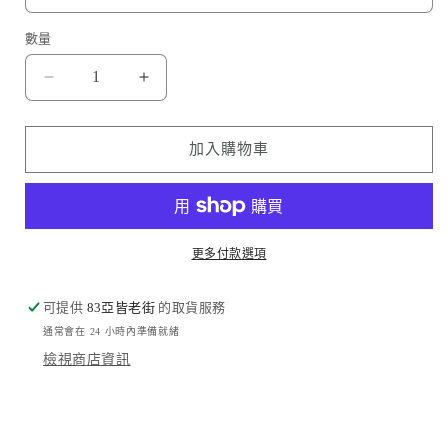
數量
波
波
濤
濤
海
海
加入購物車
浪
浪
Tossed
Tossed
sea
sea
waves
waves
更多付款選項
數
數
量
量
可提供
減
83亞皆老街
增
的取貨服務
通常會在 24 小時內準備就緒
少
加
檢視商店資訊