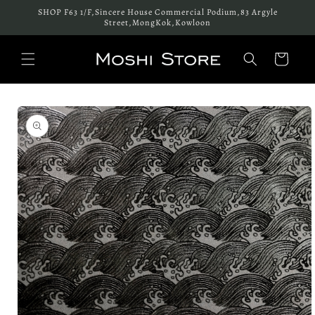
跳至內
SHOP F63 1/F,Sincere House Commercial Podium,83 Argyle
容
Street,MongKok,Kowloon
購
物
車
略過產
品資訊