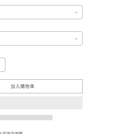
米
妮
數
加入購物車
量
增
加
街
的取貨服務