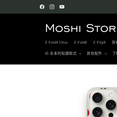
跳至內
容
Facebook
Instagram
YouTube
Z Fold8 Ultra
Z Fold8
Z Flip8
背板
の 全系列貼膜款式
其他配件
了
略過產
品資訊