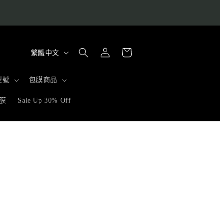
購
語
登
物
繁體中文
入
言
車
型號
包膜商品
膜
Sale Up 30% Off