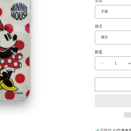
型號
樣式
數量
米
妮
數
量
減
少
可提供
83亞皆老