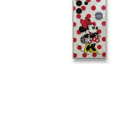
視
窗
中
開
啟
多
媒
體
檔
案
1
在
互
動
視
窗
中
開
啟
多
媒
體
檔