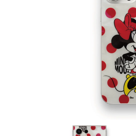
在
互
動