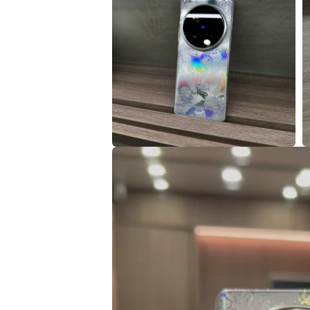
視
窗
中
開
啟
多
媒
體
檔
案
1
在
互
動
視
窗
中
開
啟
多
媒
體
檔