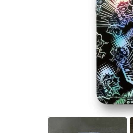
在
互
動