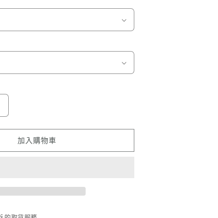
蠟
筆
小
加入購物車
新
小
白
002
數
量
街
的取貨服務