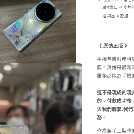
減
通常會在 24 小
少
檢視商店資訊
《
原裝正版
》
手機包膜服務可
在
膜。無論是最新
互
服務都能為手機
動
視
窗
這不是現成的現
中
開
的。付款成功後，請您
啟
與我們聯繫,我
多
媒
務。
體
檔
作為全手工製作