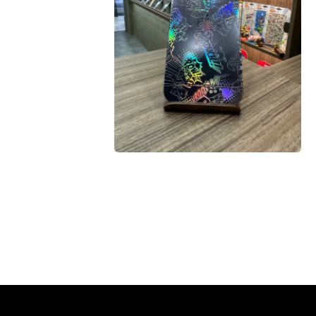
在
互
動
視
窗
中
開
啟
多
媒
體
檔