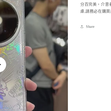
案
分百完美，介意
慮
,
請務必在購買
Share
播
放
影
片