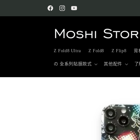
跳至內
容
Facebook
Instagram
YouTube
Z Fold8 Ultra
Z Fold8
Z Flip8
背板
の 全系列貼膜款式
其他配件
了
略過產
品資訊