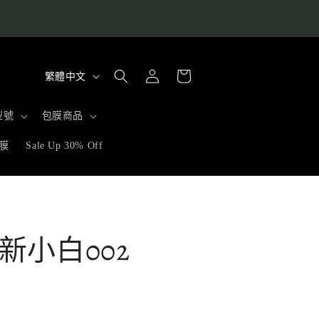
購
語
登
物
繁體中文
入
言
車
型號
包膜商品
膜
Sale Up 30% Off
新小白002