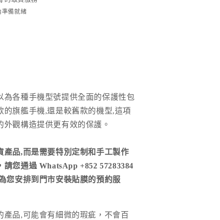
增
時內準備就緒
加
以為各種手機型號提供全面的保護性包
款的旗艦手機,還是較舊款的機型,這項
的外觀構造提供更有效的保護。
貨產品,而是需要特別定制和手工製作
通過 WhatsApp +852 57283384
們為您安排到門市安裝貼膜的預約服
的產品
,
可能會有細微的瑕疵，不會百