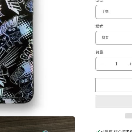
型號
樣式
數量
蠟
筆
小
新
小
白
002
數
量
可提供
83亞皆老