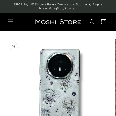
跳至內
SHOP F63 1/F,Sincere House Commercial Podium,83 Argyle
容
Street,MongKok,Kowloon
購
物
車
略過產
品資訊