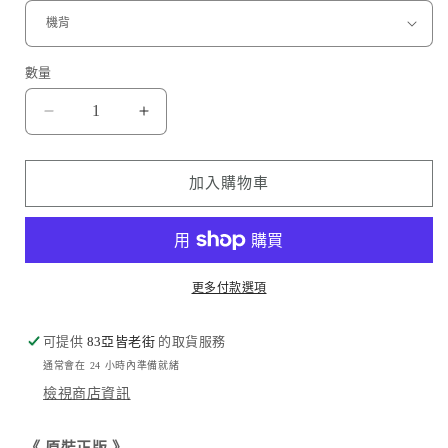
數量
路
路
飛
飛
Luffy
Luffy
加入購物車
數
數
量
量
減
增
少
加
更多付款選項
可提供
83亞皆老街
的取貨服務
通常會在 24 小時內準備就緒
檢視商店資訊
《
原裝正版
》