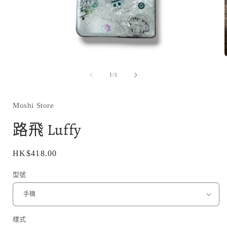
在
互
/
1
/
5
動
視
窗
Moshi Store
中
開
路飛 Luffy
啟
多
媒
定
HK$418.00
體
價
檔
型號
案
1
樣式