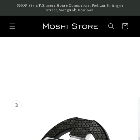
跳至內
SHOP F63 1/F,Sincere House Commercial Podium,83 Argyle
容
Street,MongKok,Kowloon
購
物
車
略過產
品資訊