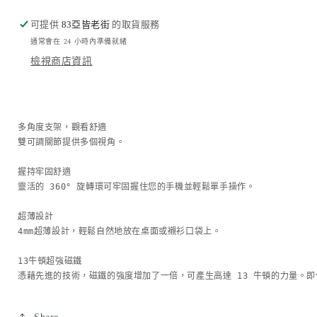
支
支
架
架
可提供
83亞皆老街
的取貨服務
數
數
通常會在 24 小時內準備就緒
量
量
檢視商店資訊
減
增
少
加
多角度支架，觀看舒適

雙可調關節提供多個視角。

握持牢固舒適

靈活的 360° 旋轉環可牢固握住您的手機並輕鬆單手操作。

超薄設計

4mm超薄設計，輕鬆自然地放在桌面或襯衫口袋上。

13牛頓超強磁鐵

憑藉先進的技術，磁鐵的強度增加了一倍，可產生高達 13 牛頓的力量。