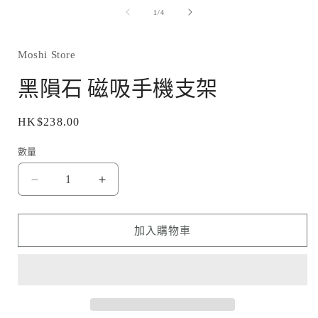
媒
/
1
/
4
體
檔
案
1
Moshi Store
黑隕石 磁吸手機支架
定
HK$238.00
價
數量
黑
黑
隕
隕
石
石
加入購物車
磁
磁
吸
吸
手
手
機
機