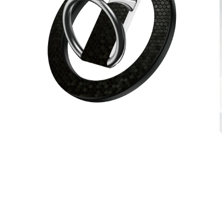
在
互
動
視
窗
中
開
啟
多