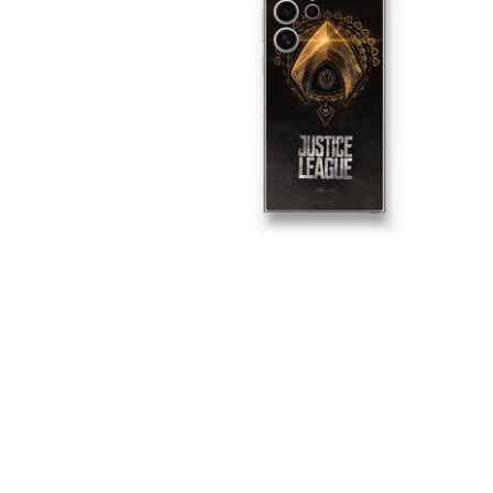
視
窗
中
開
啟
多
媒
體
檔
案
1
在
互
動
視
窗
中
開
啟
多
媒
體
檔