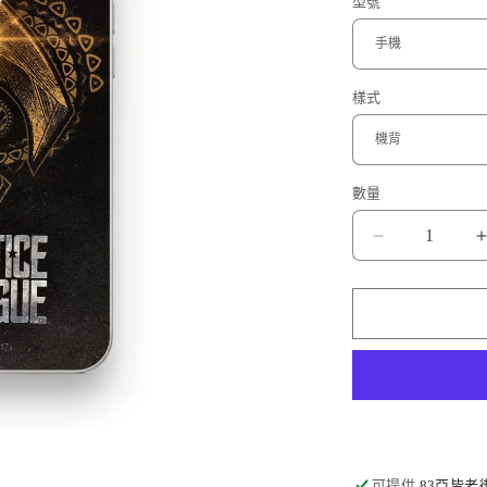
型號
樣式
數量
水
行
俠
Aquaman
數
量
減
少
可提供
83亞皆老