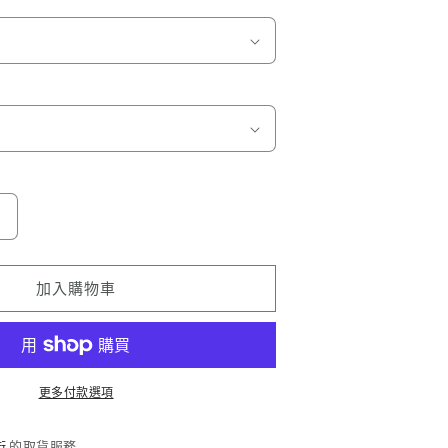
水
行
俠
加入購物車
Aquaman
數
量
增
更多付款選項
加
街
的取貨服務