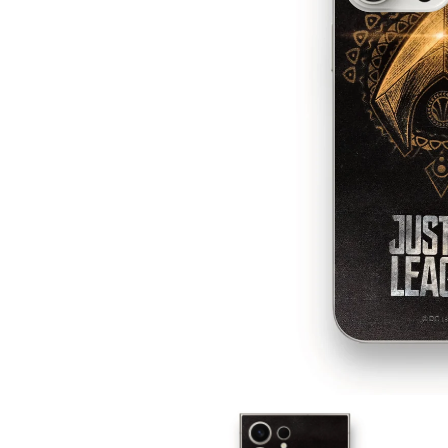
在
互
動