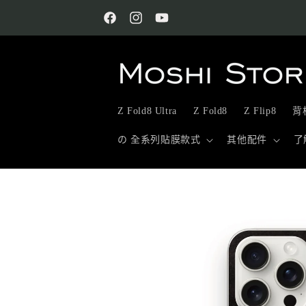
跳至內
容
Facebook
Instagram
YouTube
Z Fold8 Ultra
Z Fold8
Z Flip8
背板
の 全系列貼膜款式
其他配件
了
略過產
品資訊