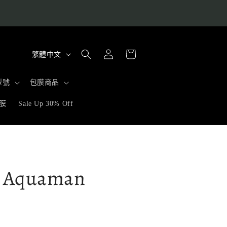
購
語
登
物
繁體中文
入
言
車
型號
包膜商品
膜
Sale Up 30% Off
Aquaman