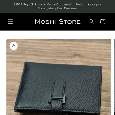
跳至內
SHOP F63 1/F,Sincere House Commercial Podium,83 Argyle
容
Street,MongKok,Kowloon
購
物
車
略過產
品資訊