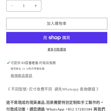
Hermès
Hermès
金
金
屬
屬
加入購物車
扣
扣
銀
銀
包
包
包
包
更多付款選項
膜
膜
數
數
可提供
83亞皆老街
的取貨服務
量
量
通常會在 24 小時內準備就緒
減
增
檢視商店資訊
少
加
《 不同型號/ 尺寸收費不同 請先Whatsapp 查詢價錢 》
這不是現成的現貨產品,而是需要特別定制和手工製作的。
付款成功後，請您通過 WhatsApp +852 57283384 與我們