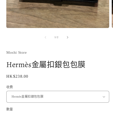
在
互
/
1
/
2
動
視
窗
Moshi Store
中
開
Hermès金屬扣銀包包膜
啟
多
媒
定
HK$238.00
體
價
檔
收費
案
1
數量