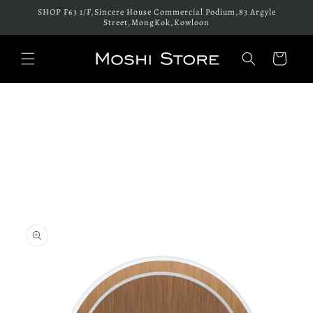
跳至內
SHOP F63 1/F,Sincere House Commercial Podium,83 Argyle
容
Street,MongKok,Kowloon
購
物
車
略過產
品資訊