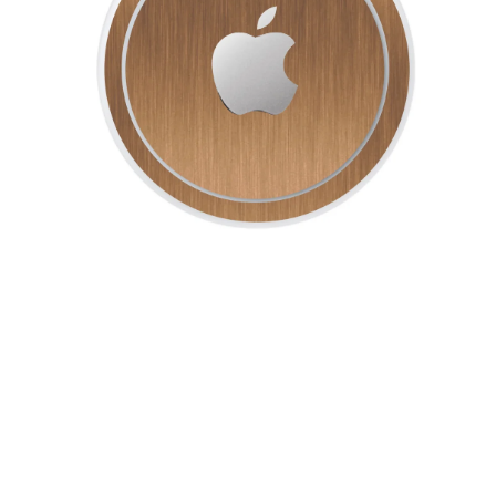
在
互
動
視
窗
中
開
啟
多