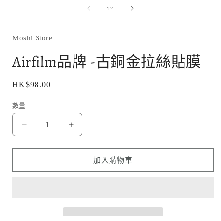
媒
/
1
/
4
體
檔
案
1
Moshi Store
Airfilm品牌 -古銅金拉絲貼膜
定
HK$98.00
價
數量
Airfilm
Airfilm
品
品
牌
牌
加入購物車
-
-
古
古
銅
銅
金
金
拉
拉