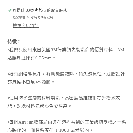
絲
絲
可提供
83亞皆老街
的取貨服務
貼
貼
通常會在 24 小時內準備就緒
膜
膜
檢視商店資訊
數
數
量
量
特徵：
減
增
•我們只使用來自美國3M行業領先製造商的優質材料，3M
少
加
貼膜厚度僅有0.25mm。
•獨有網格導氣孔，有助機體散熱，持久透氣性，底膜設計
亦具備不留痕•不殘膠。
•使用防水塗層的材料製造，高密度纖維技術提升撥水效
能，對膜材料造成零色彩污染。
•每個AirFilm膜都是由您在這裡看到的工業級切割機之一精
心製作的，而且精度在 1/1000 毫米以內。