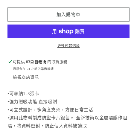
品
品
牌
牌
加入購物車
-
-
太
太
空
空
灰
灰
更多付款選項
金
金
屬
屬
可提供
83亞皆老街
的取貨服務
拉
拉
通常會在 24 小時內準備就緒
絲
絲
檢視商店資訊
磁
磁
吸
吸
•
可容納1-3張卡
可
可
•
強力磁吸功能 直接吸附
立
立
•
可立式設計，多角度支架，方便日常生活
式
式
•選用此物料製成防盜卡片銀包。 全新技術以金屬隔膜作阻
卡
卡
片
片
隔，將資料密封，防止個人資料被讀取