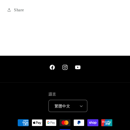
皮
皮
革
革
Share
銀
銀
包
包
數
數
量
量
減
增
少
加
Facebook
Instagram
YouTube
語言
繁體中文
付
款