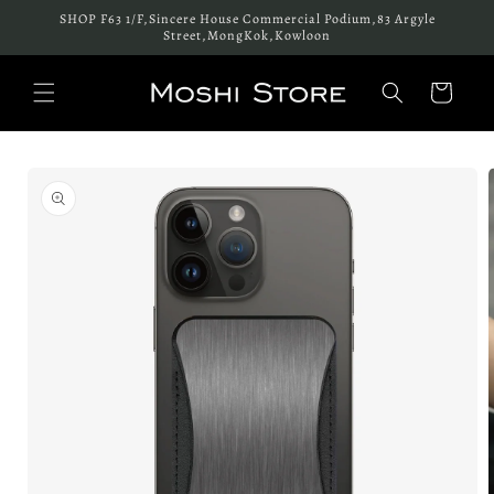
跳至內
SHOP F63 1/F,Sincere House Commercial Podium,83 Argyle
容
Street,MongKok,Kowloon
購
物
車
略過產
品資訊