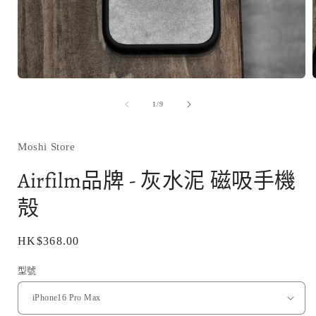
在
互
/
1
/
9
動
視
窗
Moshi Store
中
開
Airfilm品牌 - 灰水泥 磁吸手機
啟
多
殻
媒
體
檔
定
HK$368.00
案
1
價
型號