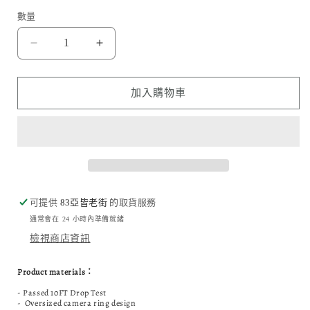
數量
Airfilm
Airfilm
品
品
牌
牌
加入購物車
-
-
灰
灰
水
水
泥
泥
磁
磁
吸
吸
可提供
83亞皆老街
的取貨服務
手
手
通常會在 24 小時內準備就緒
機
機
檢視商店資訊
殻
殻
數
數
Product materials：
量
量
- Passed 10FT Drop Test
減
增
- Oversized camera ring design