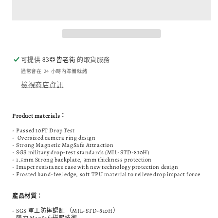
花
花
海
海
磁
磁
吸
吸
手
手
可提供
83亞皆老街
的取貨服務
機
機
通常會在 24 小時內準備就緒
殼
殼
檢視商店資訊
數
數
量
量
減
增
Product materials：
少
加
- Passed 10FT Drop Test
- Oversized camera ring design
- Strong Magnetic MagSafe Attraction
- SGS military drop-test standards (MIL-STD-810H)
- 1.5mm Strong backplate, 3mm thickness protection
- Imapct resistance case with new technology protection design
- Frosted hand-feel edge, soft TPU material to relieve drop impact force
產品材質：
- SGS 軍工防摔認証 （MIL-STD-810H）