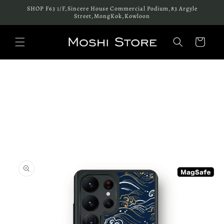
跳至內
SHOP F63 1/F,Sincere House Commercial Podium,83 Argyle
容
Street,MongKok,Kowloon
購
物
車
略過產
品資訊