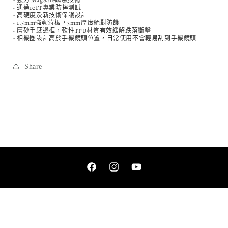
- 强力 MagSafe磁吸技術
- 通過10FT專業防摔測試
- 高硬度及新技術保護設計
- 1.5mm強韌背板，3mm厚度絕對防護
- 磨砂手感邊框，軟性TPU材質有效緩解跌落衝擊
- 相機圈設計高於手機鏡頭位置，日常使用不會輕易刮到手機鏡頭
Share
Facebook
Instagram
YouTube
語言