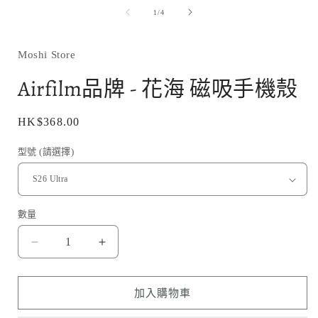
媒
/
1
/
4
體
檔
案
1
Moshi Store
Airfilm品牌 - 花海 磁吸手機殼
定
HK$368.00
價
型號 (請選擇)
數量
Airfilm
Airfilm
品
品
牌
牌
加入購物車
-
-