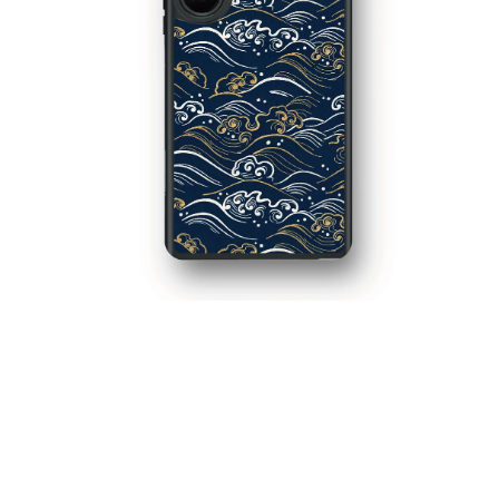
在
互
動
視
窗
中
開
啟
多