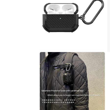
視
窗
中
開
啟
多
媒
體
檔
案
1
在
互
動
視
窗
中
開
啟
多
媒
體
檔
案