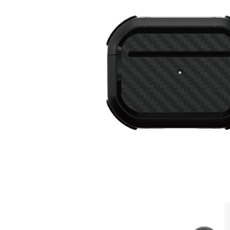
在
互
動