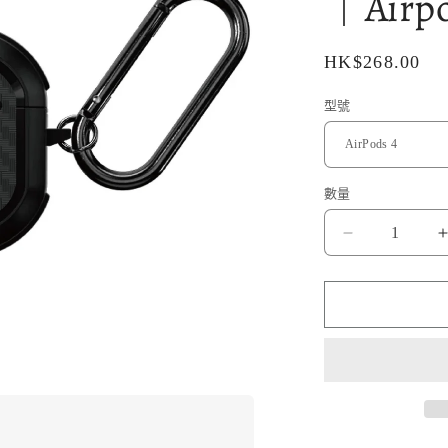
｜Airpo
定
HK$268.00
價
型號
數量
Airfilm
品
牌
-
-
鍛
黑
碳
纖
軍