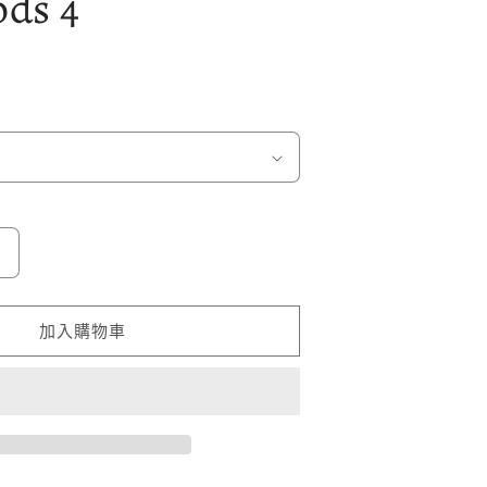
ds 4
Airfilm
品
牌
加入購物車
鍛
黑
碳
纖
軍