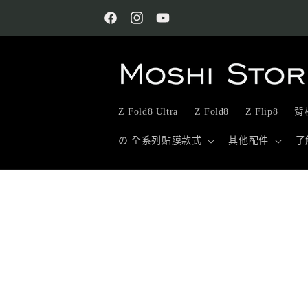
跳至內
容
Facebook
Instagram
YouTube
Z Fold8 Ultra
Z Fold8
Z Flip8
背板
の 全系列貼膜款式
其他配件
了
略過產
品資訊