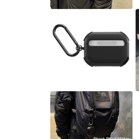
2
3
在
互
動
視
窗
中
開
啟
多
媒
體
檔
案
5
4
在
互
動
視
窗
中
開
啟