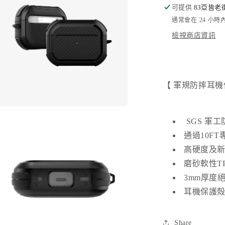
可提供
83亞皆老
規
通常會在 24 小
防
檢視商店資訊
摔
耳
機
保
【 軍規防摔耳機
護
殻
在
｜
SGS 軍工
互
Airpods
動
通過10F
4
視
數
高硬度及
窗
中
量
磨砂軟性T
開
減
3mm厚度
啟
少
多
耳機保護
媒
體
檔
Share