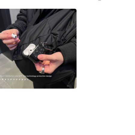
案
在
互
動
視
窗
中
開
啟
多
媒
體
檔
案
在
互
動
視
窗
中
開
啟