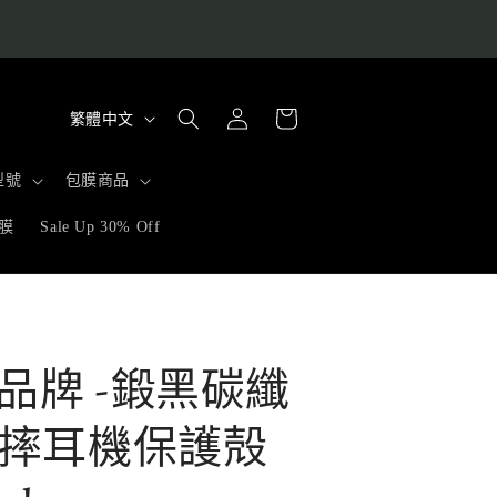
購
語
登
物
繁體中文
入
言
車
型號
包膜商品
膜
Sale Up 30% Off
ilm品牌 -鍛黑碳纖
摔耳機保護殻