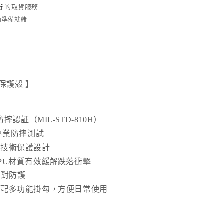
街
的取貨服務
規
時內準備就緒
防
摔
耳
機
保
保護殻 】
護
殻
｜
防摔認証（MIL-STD-810H）
Airpods
T專業防摔測試
4
數
新技術保護設計
量
PU材質有效緩解跌落衝擊
增
絕對防護
加
殻配多功能掛勾，方便日常使用