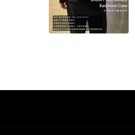
多
媒
體
檔
案
6
7
在
互
動
視
窗
中
開
啟
多
媒
體
檔
案
8