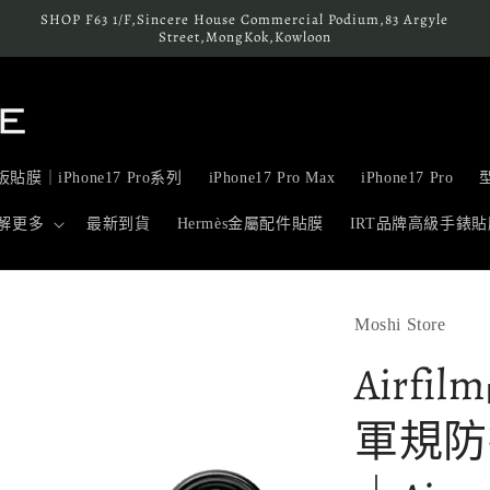
SHOP F63 1/F,Sincere House Commercial Podium,83 Argyle
Street,MongKok,Kowloon
貼膜｜iPhone17 Pro系列
iPhone17 Pro Max
iPhone17 Pro
解更多
最新到貨
Hermès金屬配件貼膜
IRT品牌高級手錶貼
Moshi Store
Airf
軍規防