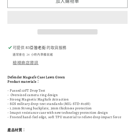
加入購物車
-
-
螢
螢
光
光
綠
綠
磁
磁
吸
吸
可提供
83亞皆老街
的取貨服務
手
手
通常會在 24 小時內準備就緒
機
機
檢視商店資訊
殻
殻
數
數
Defender Magsafe Case Lawn Green
量
量
Product materials：
減
增
- Passed 10FT Drop Test
- Oversized camera ring design
少
加
- Strong Magnetic MagSafe Attraction
- SGS military drop-test standards (MIL-STD-810H)
- 1.5mm Strong backplate, 3mm thickness protection
- Imapct resistance case with new technology protection design
- Frosted hand-feel edge, soft TPU material to relieve drop impact force
產品材質：