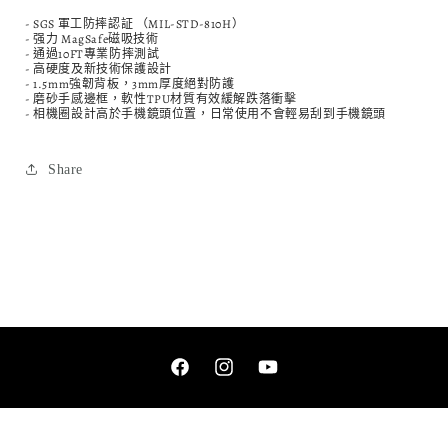
- SGS 軍工防摔認証 （MIL-STD-810H）
- 强力 MagSafe磁吸技術
- 通過10FT專業防摔測試
- 高硬度及新技術保護設計
- 1.5mm強韌背板，3mm厚度絕對防護
- 磨砂手感邊框，軟性TPU材質有效緩解跌落衝擊
- 相機圈設計高於手機鏡頭位置，日常使用不會輕易刮到手機鏡頭
Share
Facebook
Instagram
YouTube