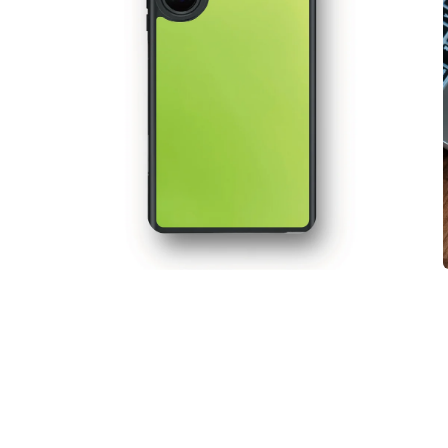
在
互
動
視
窗
中
開
啟
多