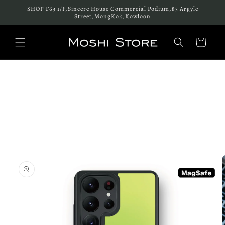
跳至內
SHOP F63 1/F,Sincere House Commercial Podium,83 Argyle
容
Street,MongKok,Kowloon
購
物
車
略過產
品資訊