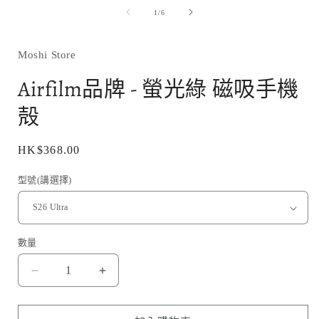
媒
/
1
/
6
體
檔
案
1
Moshi Store
Airfilm品牌 - 螢光綠 磁吸手機
殻
定
HK$368.00
價
型號(講選擇)
數量
Airfilm
Airfilm
品
品
牌
牌