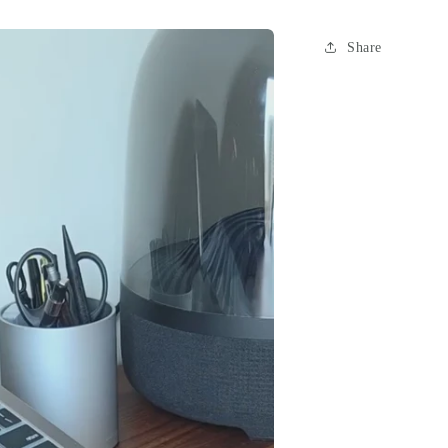
案
Share