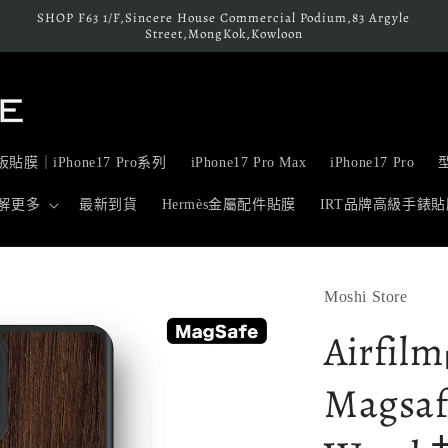
SHOP F63 1/F,Sincere House Commercial Podium,83 Argyle
Street,MongKok,Kowloon
貼膜｜iPhone17 Pro系列
iPhone17 Pro Max
iPhone17 Pro
解更多
最新到貨
Hermès金屬配件貼膜
IRT品牌高級手錶貼
Moshi Store
Airfil
Magsaf