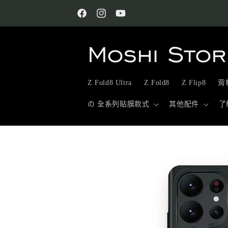
跳至內
容
Facebook
Instagram
YouTube
Z Fold8 Ultra
Z Fold8
Z Flip8
背板
の 全系列貼膜款式
其他配件
了
略過產
品資訊