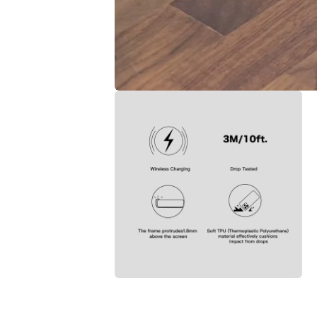
在
互
動