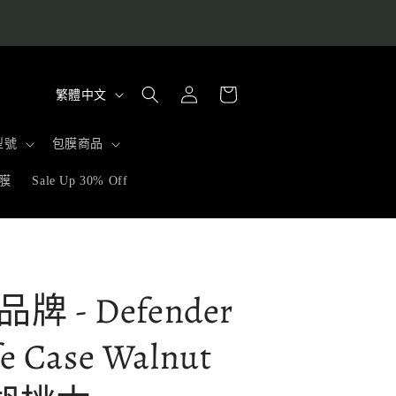
購
語
登
物
繁體中文
入
言
車
型號
包膜商品
膜
Sale Up 30% Off
m品牌 - Defender
e Case Walnut