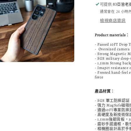
可提供
83亞皆老
桃
通常會在 24 小
木
檢視商店資訊
數
量
Product materials：
減
- Passed 10FT Drop 
少
- Oversized camera 
- Strong Magnetic M
- SGS military drop
- 1.5mm Strong bac
在
- Imapct resistance 
互
- Frosted hand-feel 
動
force
視
窗
產品材質：
中
開
- SGS 軍工防摔認証 
啟
- 强力 MagSafe
多
- 通過10FT專業防
- 高硬度及新技術保
媒
- 1.5mm強韌背板
體
- 磨砂手感邊框，軟
檔
- 相機圈設計高於