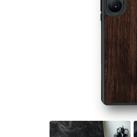
在
互
動