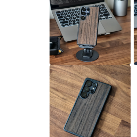
視
窗
中
開
啟
多
媒
體
檔
案
1
在
互
動
視
窗
中
開
啟
多
媒
體
檔