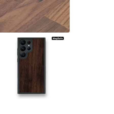
在
互
動