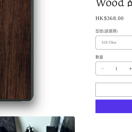
Wood
定
HK$368.00
價
型號(請選擇)
數量
Airfilm
品
牌
-
-
Defender
Magsafe
Case
Walnut
Wood
胡