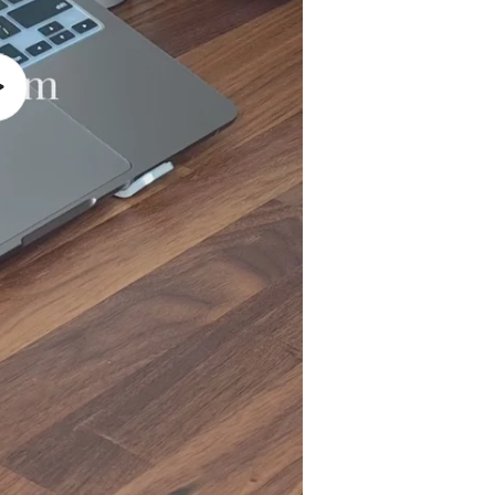
播
放
影
片