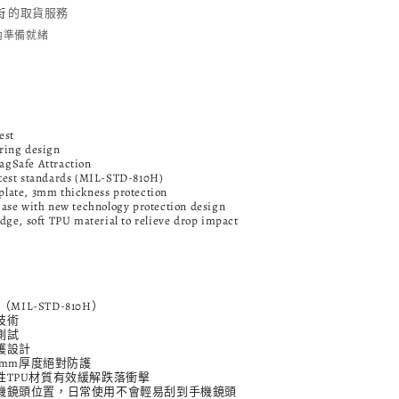
街
的取貨服務
桃
時內準備就緒
木
數
量
增
Test
加
ring design
agSafe Attraction
-test standards (MIL-STD-810H)
kplate, 3mm thickness protection
case with new technology protection design
edge, soft TPU material to relieve drop impact
（MIL-STD-810H）
磁吸技術
摔測試
護設計
，3mm厚度絕對防護
性TPU材質有效緩解跌落衝擊
手機鏡頭位置，日常使用不會輕易刮到手機鏡頭