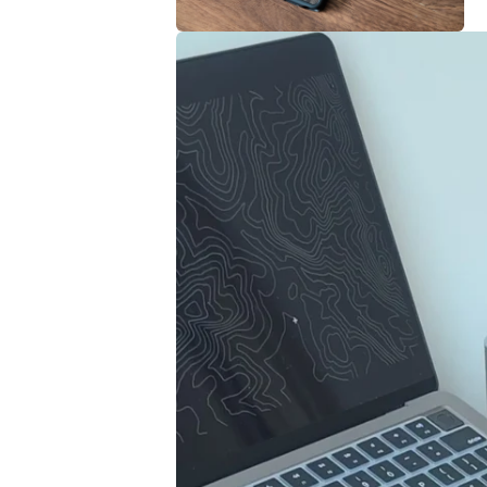
案
2
3
在
互
動
視
窗
中
開
啟
多
媒
體
檔
案
4