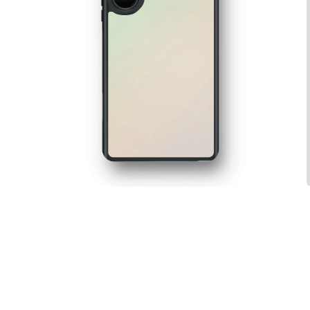
在
互
動
視
窗
中
開
啟
多