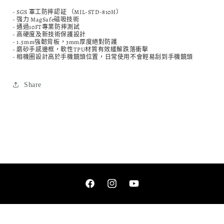
- SGS 軍工防摔認証 （MIL-STD-810H）
- 强力 MagSafe磁吸技術
- 通過10FT專業防摔測試
- 高硬度及新技術保護設計
- 1.5mm強韌背板，3mm厚度絕對防護
- 磨砂手感邊框，軟性TPU材質有效緩解跌落衝擊
- 相機圈設計高於手機鏡頭位置，日常使用不會輕易刮到手機鏡頭
Share
Facebook
Instagram
YouTube