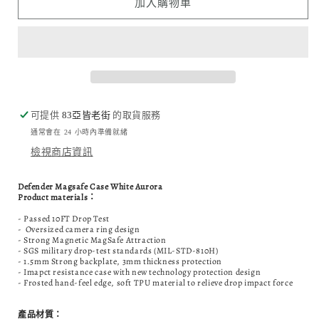
加入購物車
-
-
極
極
光
光
白
白
磁
磁
吸
吸
可提供
83亞皆老街
的取貨服務
手
手
通常會在 24 小時內準備就緒
機
機
檢視商店資訊
殻
殻
數
數
Defender Magsafe Case White Aurora
量
量
Product materials：
減
增
- Passed 10FT Drop Test
- Oversized camera ring design
少
加
- Strong Magnetic MagSafe Attraction
- SGS military drop-test standards (MIL-STD-810H)
- 1.5mm Strong backplate, 3mm thickness protection
- Imapct resistance case with new technology protection design
- Frosted hand-feel edge, soft TPU material to relieve drop impact force
產品材質：