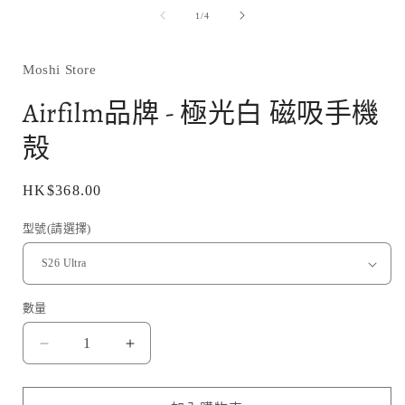
媒
/
1
/
4
體
檔
案
1
Moshi Store
Airfilm品牌 - 極光白 磁吸手機
殻
定
HK$368.00
價
型號(請選擇)
數量
Airfilm
Airfilm
品
品
牌
牌