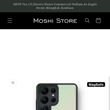
跳至內
SHOP F63 1/F,Sincere House Commercial Podium,83 Argyle
容
Street,MongKok,Kowloon
購
物
車
略過產
品資訊