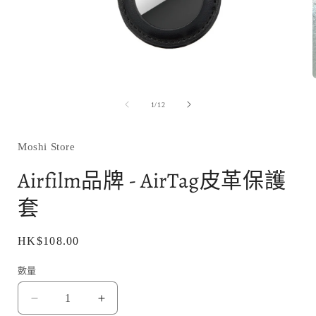
在
互
/
1
/
12
動
視
窗
Moshi Store
中
開
Airfilm品牌 - AirTag皮革保護
啟
多
套
媒
體
檔
定
HK$108.00
案
1
價
數量
Airfilm
Airfilm