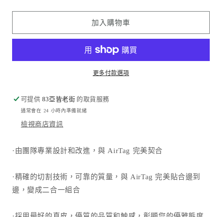
品
品
牌
牌
加入購物車
-
-
AirTag
AirTag
皮
皮
革
革
更多付款選項
保
保
護
護
可提供
套
83亞皆老街
套
的取貨服務
通常會在 24 小時內準備就緒
數
數
檢視商店資訊
量
量
減
增
少
加
·由團隊專業設計和改進，與 AirTag 完美契合
·精確的切割技術，可靠的質量，與 AirTag 完美貼合邊到
邊，變成二合一組合
·採用最好的真皮，優質的品質和触感，彰顯您的優雅態度