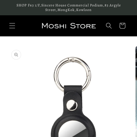
跳至內
SHOP F63 1/F,Sincere House Commercial Podium,83 Argyle
容
Street,MongKok,Kowloon
購
物
車
略過產
品資訊