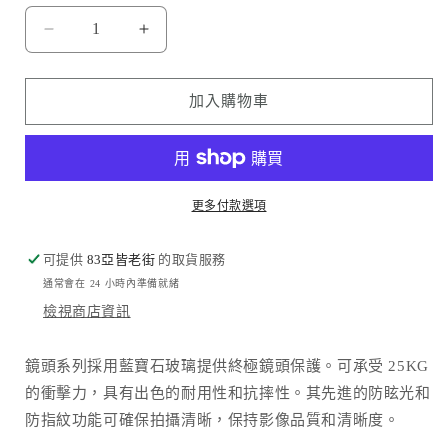
Amazingthing
Amazingthing
品
品
牌
牌
加入購物車
-
-
藍
藍
寶
寶
石
石
更多付款選項
鏡
鏡
頭
頭
可提供
83亞皆老街
的取貨服務
保
保
通常會在 24 小時內準備就緒
護
護
檢視商店資訊
貼
貼
(2
(2
顆/
顆/
鏡頭系列採用藍寶石玻璃提供終極鏡頭保護。可承受 25KG
組)
組)
的衝擊力，具有出色的耐用性和抗摔性。其先進的防眩光和
|
|
防指紋功能可確保拍攝清晰，保持影像品質和清晰度。
S25
S25