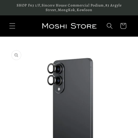
跳至內
SHOP F63 1/F,Sincere House Commercial Podium,83 Argyle
容
Street,MongKok,Kowloon
購
物
車
略過產
品資訊