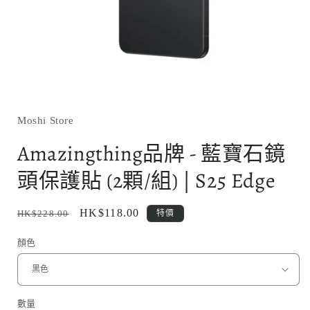
在
互
動
Moshi Store
視
窗
Amazingthing品牌 - 藍寶石鏡
中
開
頭保護貼 (2顆/組) | S25 Edge
啟
多
媒
定
售
HK$118.00
HK$228.00
特價
體
價
價
檔
顏色
案
1
數量