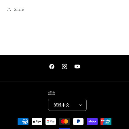
Edge
Edge
數
數
Share
量
量
減
增
少
加
Facebook
Instagram
YouTube
語言
繁體中文
付
款