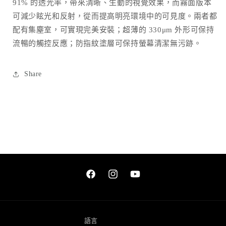
Switch
Switch
91% 的透光率，帶來清晰、生動的視覺效果，而霧面版本
Oled
Oled
可減少眩光和反射，從而提高明亮環境中的可見度。兩者都
數
數
配有集塵室，可實現完美安裝；超薄的 330μm 外形可保持
量
量
流暢的觸控反應；防指紋塗層可保持螢幕清潔無污跡。
減
增
少
加
Share
Facebook
Instagram
YouTube
語言