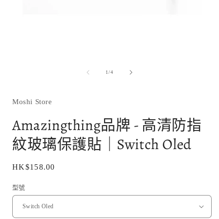
在
互
/
1
/
4
動
視
窗
Moshi Store
中
開
Amazingthing品牌 - 高清防指
啟
多
紋玻璃保護貼｜Switch Oled
媒
體
檔
定
HK$158.00
案
1
價
型號