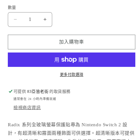
數量
Amazingthing
Amazingthing
品
品
牌
牌
加入購物車
-
-
高
高
清
清
防
防
更多付款選項
指
指
紋
紋
可提供
83亞皆老街
的取貨服務
玻
玻
通常會在 24 小時內準備就緒
璃
璃
檢視商店資訊
保
保
護
護
Radix 系列全玻璃螢幕保護貼專為 Nintendo Switch 2 設
貼
貼
計，有超清晰和霧面兩種飾面可供選擇。超清晰版本可提供
｜
｜