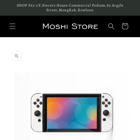
跳至內
SHOP F63 1/F,Sincere House Commercial Podium,83 Argyle
容
Street,MongKok,Kowloon
購
物
車
略過產
品資訊