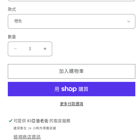
款式
數量
Amazingthing
Amazingthing
品
品
牌
牌
加入購物車
-
-
Minimal
Minimal
7.7FT
7.7FT
磁
磁
吸
吸
更多付款選項
防
防
護
護
可提供
83亞皆老街
的取貨服務
殻
殻
通常會在 24 小時內準備就緒
(橙
(橙
檢視商店資訊