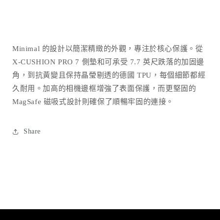
色)
色)
｜
｜
iPhone17
iPhone17
Pro
Pro
Minimal 的設計以簡潔精緻的外觀，專注於核心保護。
從
數
數
X-CUSHION PRO 7 側墊和可承受 7.7 英尺跌落的加固邊
量
量
角，到抗黃變且保持晶瑩剔透的德國 TPU，每個細節都經
減
增
久耐用。
加高的相機邊框增強了表面保護，而更堅固的
少
加
MagSafe 磁吸式設計則確保了順暢牢固的連接。
Share