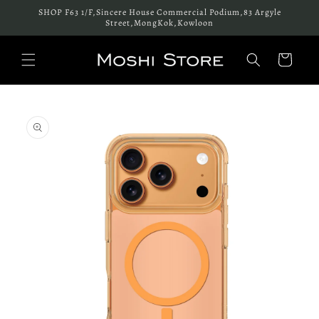
跳至內
SHOP F63 1/F,Sincere House Commercial Podium,83 Argyle
容
Street,MongKok,Kowloon
購
物
車
略過產
品資訊