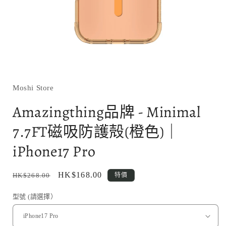
在
互
動
Moshi Store
視
窗
Amazingthing品牌 - Minimal
中
開
7.7FT磁吸防護殻(橙色)｜
啟
多
iPhone17 Pro
媒
體
檔
定
售
HK$168.00
HK$268.00
特價
案
價
價
1
型號 (請選擇）