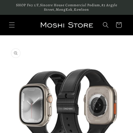
跳至內
SHOP F63 1/F,Sincere House Commercial Podium,83 Argyle
容
Street,MongKok,Kowloon
購
物
車
略過產
品資訊