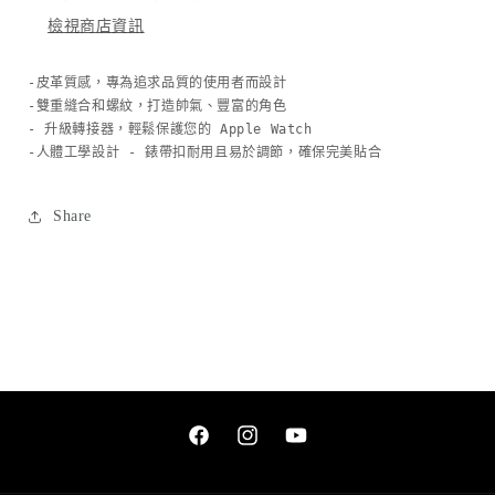
錶
錶
檢視商店資訊
帶
帶
(黑
(黑
-皮革質感，專為追求品質的使用者而設計
色)
色)
-雙重縫合和螺紋，打造帥氣、豐富的角色
｜
｜
- 升級轉接器，輕鬆保護您的 Apple Watch
Apple
Apple
-人體工學設計 - 錶帶扣耐用且易於調節，確保完美貼合
Watch
Watch
38
38
/
/
Share
40
40
/
/
41
41
mm
mm
數
數
量
量
減
增
少
加
Facebook
Instagram
YouTube