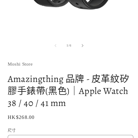
在
互
/
1
/
6
動
視
窗
Moshi Store
中
開
Amazingthing 品牌 - 皮革紋矽
啟
多
膠手錶帶(黑色)｜Apple Watch
媒
體
38 / 40 / 41 mm
檔
案
1
定
HK$268.00
價
尺寸