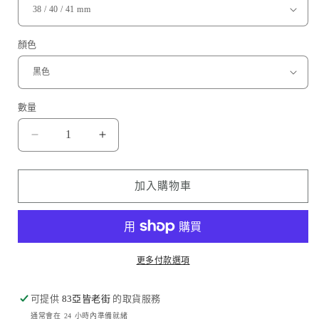
顏色
數量
Amazingthing
Amazingthing
品
品
牌
牌
加入購物車
-
-
皮
皮
革
革
紋
紋
更多付款選項
矽
矽
膠
膠
可提供
83亞皆老街
的取貨服務
手
手
通常會在 24 小時內準備就緒