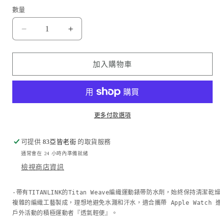
數量
Amazingthing
Amazingthing
品
品
牌
牌
加入購物車
-
-
Titan
Titan
Weave
Weave
編
編
織
織
更多付款選項
運
運
動
動
可提供
83亞皆老街
的取貨服務
錶
錶
通常會在 24 小時內準備就緒
帶
帶
檢視商店資訊
(灰
(灰
色)
色)
-帶有TITANLINK的Titan Weave編織運動錶帶
防水劑，
始終保持清潔乾
複雜的編織工藝製成，理想地避免水濺和汗水，
｜
｜
適合攜帶 Apple Watch 
戶外活動的積極運動者『
Apple
Apple
透氣輕便』。