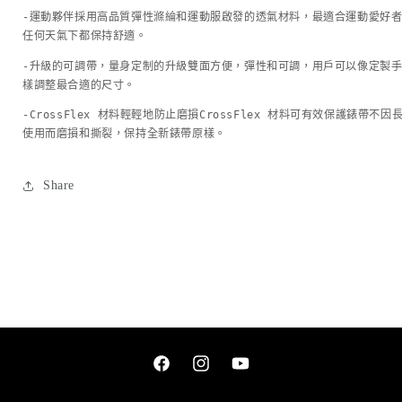
Watch
Watch
-運動夥伴
採用高品質彈性滌綸和運動服啟發的透氣材料，
最適合
運動愛好
38/40/41
38/40/41
任何天氣下都保持舒適。
mm
mm
-升級的可調帶，
量身定制的升級
雙面方便，彈性和可調，用戶可以像定製
數
數
樣調整最合適的尺寸。
量
量
減
增
-CrossFlex 材料輕輕地防止磨損
CrossFlex 材料可有效保護錶帶不因
使用而磨損和撕裂，保持全新錶帶原樣。
少
加
Share
Facebook
Instagram
YouTube