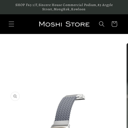
跳至內
SHOP F63 1/F,Sincere House Commercial Podium,83 Argyle
容
Street,MongKok,Kowloon
購
物
車
略過產
品資訊