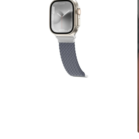
在
互
動
視
窗
中
開
啟
多