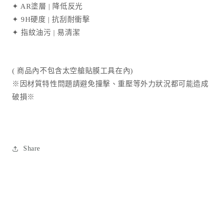
量
量
✦ AR塗層 | 降低反光
減
增
✦ 9H硬度 | 抗刮耐衝擊
少
加
✦ 指紋油污 | 易清潔
( 商品內不包含太空艙貼膜工具在內)
※因材質特性問題請避免撞擊、重壓等外力狀況都可能造成
破損※
Share