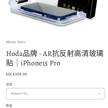
在
互
動
Moshi Store
視
窗
Hoda品牌 - AR抗反射高清玻璃
中
開
貼｜iPhone15 Pro
啟
多
媒
定
HK$308.00
體
價
檔
型號
案
1
數量