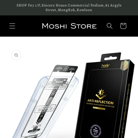
跳至內
SHOP F63 1/F,Sincere House Commercial Podium,83 Argyle
容
Street,MongKok,Kowloon
購
物
車
略過產
品資訊