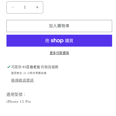
Hoda
Hoda
品
品
牌
牌
加入購物車
-
-
AR
AR
抗
抗
反
反
更多付款選項
射
射
高
高
可提供
清
83亞皆老街
清
的取貨服務
通常會在 24 小時內準備就緒
玻
玻
檢視商店資訊
璃
璃
貼
貼
｜
｜
適用型號：
iPhone15
iPhone15
iPhone 15 Pro
Pro
Pro
數
數