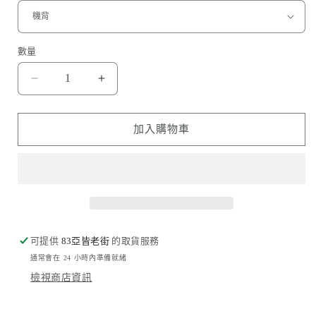
數量
愛
愛
爾
爾
蘭
蘭
加入購物車
格
格
仔
仔
Aran
Aran
Sweater
Sweater
數
數
量
量
可提供
83亞皆老街
的取貨服務
減
增
通常會在 24 小時內準備就緒
少
加
檢視商店資訊