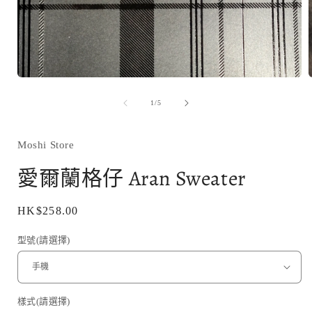
在
互
/
1
/
5
動
視
窗
Moshi Store
中
開
愛爾蘭格仔 Aran Sweater
啟
多
媒
定
HK$258.00
體
價
檔
型號(請選擇)
案
1
樣式(請選擇)