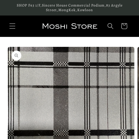
跳至內
SHOP F63 1/F,Sincere House Commercial Podium,83 Argyle
容
Street,MongKok,Kowloon
購
物
車
略過產
品資訊