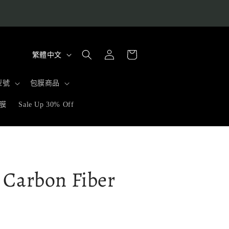
購
語
登
物
繁體中文
入
言
車
型號
包膜商品
膜
Sale Up 30% Off
arbon Fiber