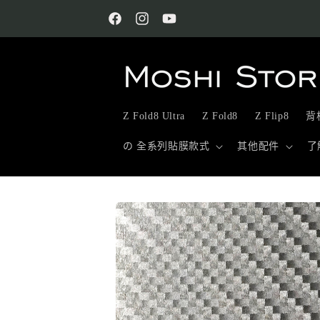
跳至內
容
Facebook
Instagram
YouTube
Z Fold8 Ultra
Z Fold8
Z Flip8
背板
の 全系列貼膜款式
其他配件
了
略過產
品資訊