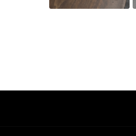
案
2
3
在
互
動
視
窗
中
開
啟
多
媒
體
檔
案
4
5