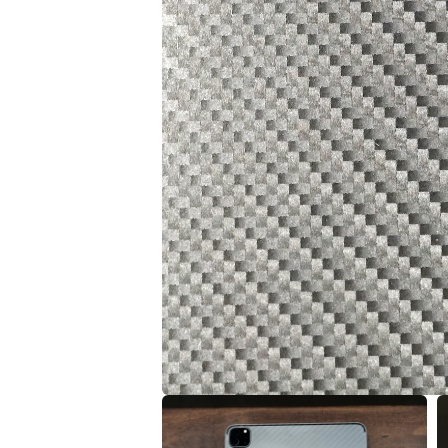
在
互
動