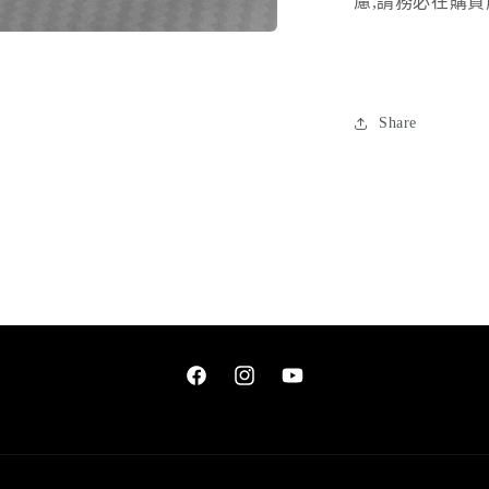
慮
,
請務必在購買
案
在
互
動
視
Share
窗
中
開
啟
多
媒
體
檔
案
Facebook
Instagram
YouTube