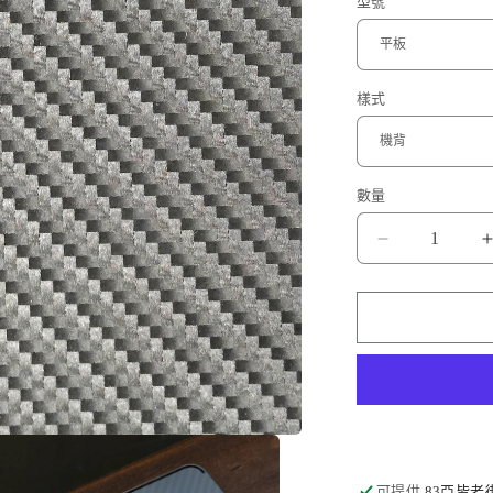
型號
樣式
數量
碳
纖
紋
Carbon
Fiber
數
量
減
少
可提供
83亞皆老