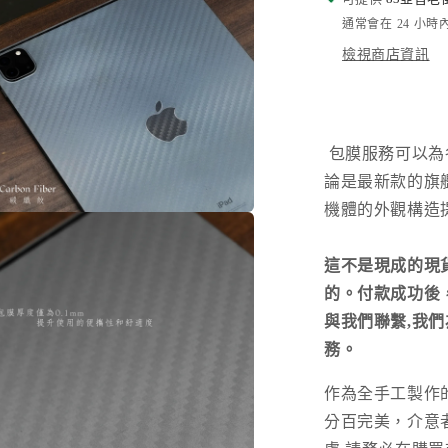
通常會在 24 小
檢視商店資訊
包膜服務可以為
論是最新款的旗
機體的外觀構造
在
互
動
這不是現成的現
視
的。付款成功後，請您
窗
中
與我們聯繫,我
開
務。
啟
多
媒
作為全手工製作
體
分百完美，介意
檔