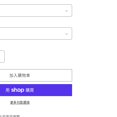
碳
纖
紋
加入購物車
Carbon
Fiber
數
量
更多付款選項
增
加
街
的取貨服務