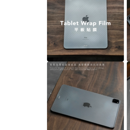
視
窗
中
開
啟
多
媒
體
檔
案
1
在
互
動
視
窗
中
開
啟
多
媒
體
檔