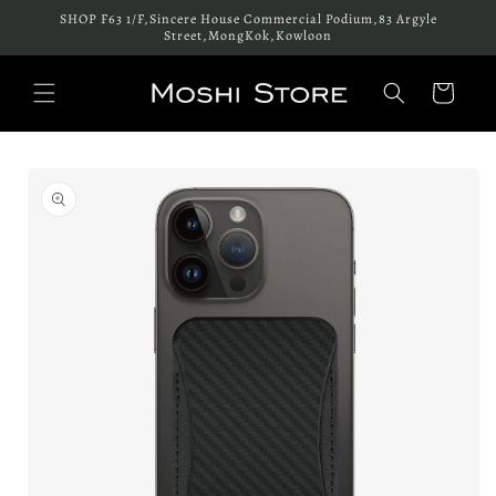
跳至內
SHOP F63 1/F,Sincere House Commercial Podium,83 Argyle
容
Street,MongKok,Kowloon
購
物
車
略過產
品資訊