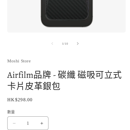
在
互
/
1
/
10
動
視
窗
Moshi Store
中
開
Airfilm品牌 - 碳纖 磁吸可立式
啟
多
卡片皮革銀包
媒
體
檔
定
HK$298.00
案
1
價
數量
Airfilm
Airfilm