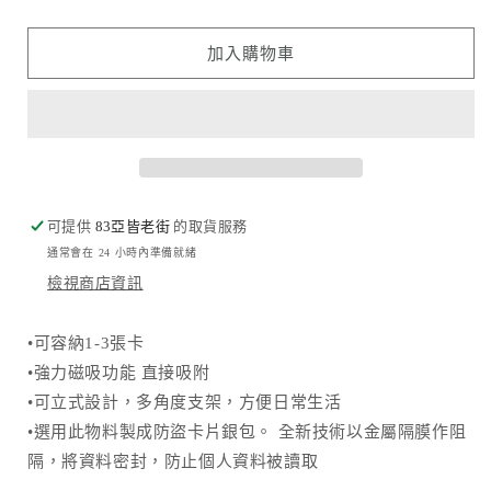
品
品
牌
牌
加入購物車
-
-
碳
碳
纖
纖
磁
磁
吸
吸
可
可
可提供
83亞皆老街
的取貨服務
立
立
通常會在 24 小時內準備就緒
式
式
檢視商店資訊
卡
卡
片
片
•
可容納1-3張卡
皮
皮
•
強力磁吸功能 直接吸附
革
革
•
可立式設計，多角度支架，方便日常生活
銀
銀
•選用此物料製成防盜卡片銀包。 全新技術以金屬隔膜作阻
包
包
數
數
隔，將資料密封，防止個人資料被讀取