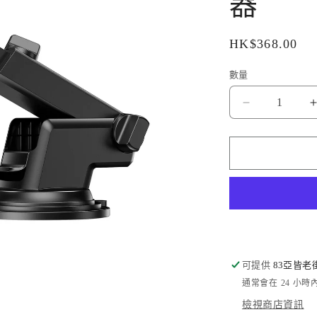
器
定
HK$368.00
價
數量
Amazingthin
品
牌
-
-
無
線
磁
吸
冰
可提供
83亞皆老
感
通常會在 24 小
汽
檢視商店資訊
車