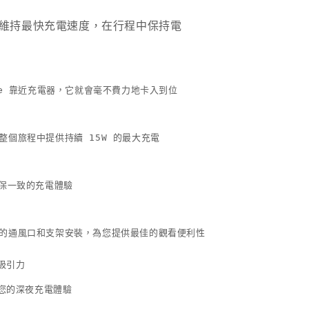
充
電
，維持最快充電速度，在行程中保持電
器
數
量
ne 靠近充電器，它就會毫不費力地卡入到位 

增
加
個旅程中提供持續 15W 的最大充電 

保一致的充電體驗

的通風口和支架安裝，為您提供最佳的觀看便利性

力吸引力
亮您的深夜充電體驗