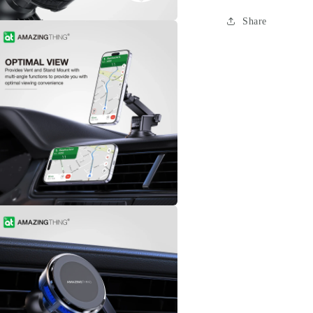
案
Share
在
互
動
視
窗
中
開
啟
多
媒
體
檔
案
在
互
動
視
窗
中
開
啟