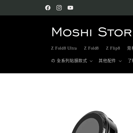
跳至內
容
Facebook
Instagram
YouTube
Z Fold8 Ultra
Z Fold8
Z Flip8
背板
の 全系列貼膜款式
其他配件
了
略過產
品資訊