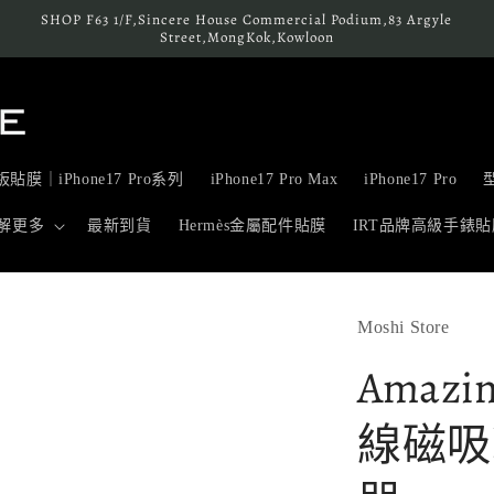
SHOP F63 1/F,Sincere House Commercial Podium,83 Argyle
Street,MongKok,Kowloon
貼膜｜iPhone17 Pro系列
iPhone17 Pro Max
iPhone17 Pro
解更多
最新到貨
Hermès金屬配件貼膜
IRT品牌高級手錶貼
Moshi Store
Amazi
線磁吸