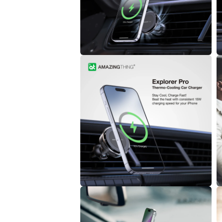
多
媒
體
檔
案
6
7
在
互
動
視
窗
中
開
啟
多
媒
體
檔
案
8
9
在
互
動
視