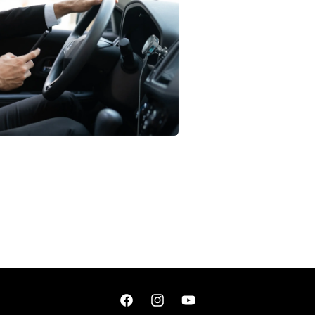
窗
中
開
啟
多
媒
體
檔
案
1
在
互
動
視
窗
中
開
啟
多
媒
體
檔
案
Facebook
Instagram
YouTube
3