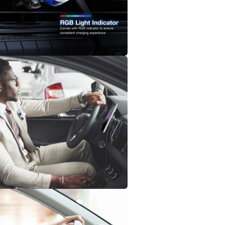
多
媒
體
檔
案
在
互
動
視
窗
中
開
啟
多
媒
體
檔
案
在
互
動
視