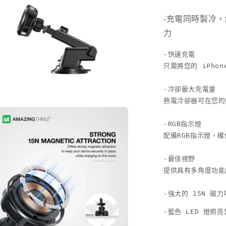
充
電
-充電同時製冷
器
力
數
-快速充電

量
只需將您的 iPho
減
少
-冷卻最大充電量

熱電冷卻器可在您的整
在
互
-RGB指示燈

動
配備RGB指示燈，確
視
窗
-最佳視野

中
開
提供具有多角度功能
啟
多
-強大的 15N 磁
媒
體
-藍色 LED 燈照
檔