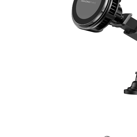
在
互
動