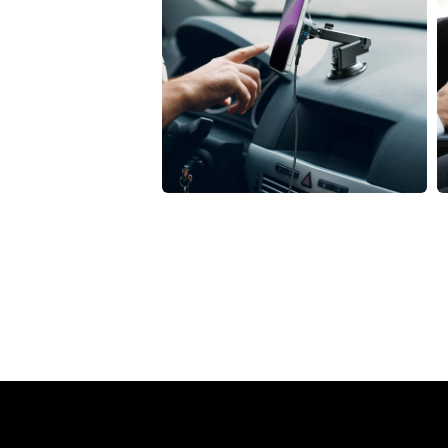
窗
中
開
啟
多
媒
體
檔
案
10
1
在
互
動
視
窗
中
開
啟
多
媒
體
檔
案
12
1