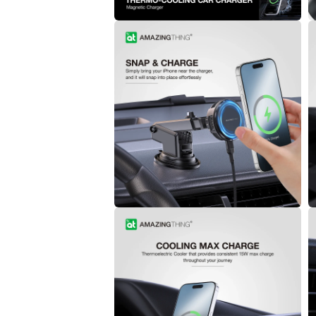
案
2
3
在
互
動
視
窗
中
開
啟
多
媒
體
檔
案
4
5
在
互
動
視
窗
中
開
啟