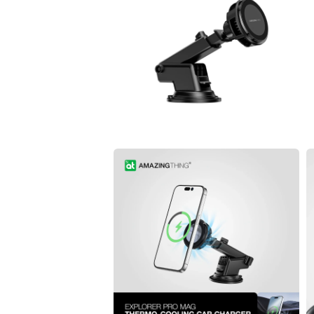
視
窗
中
開
啟
多
媒
體
檔
案
1
在
互
動
視
窗
中
開
啟
多
媒
體
檔