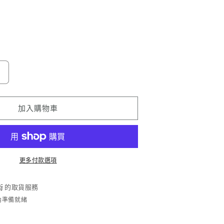
g
Amazingthing
品
牌
加入購物車
無
線
磁
更多付款選項
吸
冰
街
的取貨服務
感
時內準備就緒
汽
車