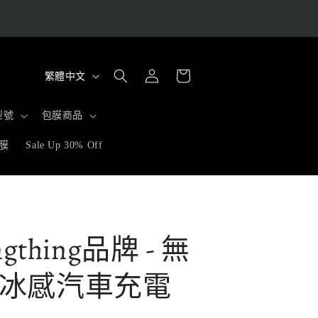
購
語
登
物
繁體中文
入
言
車
型號
包膜商品
膜
Sale Up 30% Off
ngthing品牌 - 無
冰感汽車充電